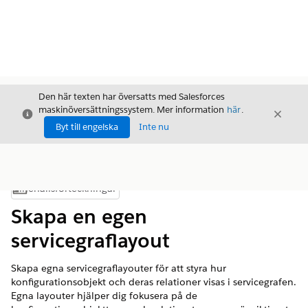
Den här texten har översatts med Salesforces
maskinöversättningssystem. Mer information
här
.
Stäng
Stäng
Stäng
Byt till engelska
Inte nu
Innehållsförteckningar
Visa innehållsförteckning
Skapa en egen
servicegraflayout
Skapa egna servicegraflayouter för att styra hur
konfigurationsobjekt och deras relationer visas i servicegrafen.
Egna layouter hjälper dig fokusera på de