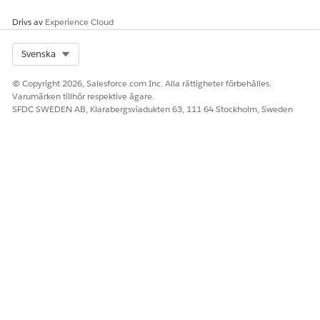
Berätta för oss vad vi kan förbättra!
Drivs av
Experience Cloud
Ja
Nej
Select Org
Svenska
© Copyright 2026, Salesforce.com Inc. Alla rättigheter förbehålles.
Varumärken tillhör respektive ägare.
SFDC SWEDEN AB, Klarabergsviadukten 63, 111 64 Stockholm, Sweden