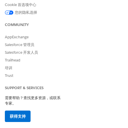
服务图形布局在服务图形查看器中可用。您可以在查看配置项目记
Cookie 首选项中心
录中的服务图时应用布局，以根据选定的配置项目类型和关系类型
您的隐私选择
可视化关系。
COMMUNITY
AppExchange
本文章是否解决您的问题？
Salesforce 管理员
请与我们共享您的想法，以便我们进行改进！
Salesforce 开发人员
是
否
Trailhead
培训
Trust
SUPPORT & SERVICES
需要帮助？查找更多资源，或联系
专家。
获得支持