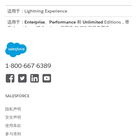
适用于：Lightning Experience
适用于：
Enterprise
、
Performance
和
Unlimited
Editions，带
有 Agentforce IT Service，启用了 CMDB 和服务图表。
所需用户权限
创建服务图形布局：
IT 服务配置项目经理
1-800-667-6389
从应用程序启动程序中，查找并选择
CMDB 和服务图
。
在导航面板中，选择
管理
，然后选择
CMDB
。
单击
服务图形布局
。
单击
新建布局
。
在
名称
字段中，输入服务图形布局的名称。
SALESFORCE
展开
配置项目类型
，然后选择要包含在布局中的配置项目类型。
展开
配置项目关系类型
，然后选择要包含在布局中的关系类型。
隐私声明
如果要包含从外部来源发现的配置项目，请选择
包含外部配置项
安全声明
目
。
如果要包含从外部来源发现的配置项目，请选择
包含外部配置项
使用条款
目
。
参与准则