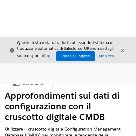
Questo testo è stato tradotto utilizzando il sistema di
traduzione automatica di Salesforce. Ulteriori dettagli
Chiudi
Chiud
Chiudi
sono disponibili
qui
.
Passa all'inglese
Non ora
Sommario
Mostra sommario
Approfondimenti sui dati di
configurazione con il
cruscotto digitale CMDB
Utilizzare il cruscotto digitale Configuration Management
Database (CMDB) per monitorare le tendenze della