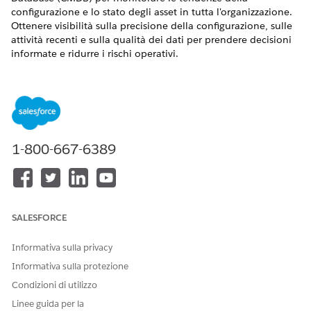
configurazione e lo stato degli asset in tutta l'organizzazione.
Ottenere visibilità sulla precisione della configurazione, sulle
attività recenti e sulla qualità dei dati per prendere decisioni
informate e ridurre i rischi operativi.
VERSIONI (EDITION) RICHIESTE
Disponibile nelle versioni: Lightning Experience
Disponibile in:
Enterprise
Edition,
Performance
Edition e
Unlimited
Edition con Agentforce IT Service per cui sono
1-800-667-6389
abilitati CMDB e Service Graph.
È possibile visualizzare il cruscotto digitale CMDB dalla pagina
iniziale
dell'app CMDB e Service Graph. Utilizzare le seguenti
metriche per analizzare i dati CMDB:
SALESFORCE
Voci per tipo mostra la distribuzione delle voci di
Informativa sulla privacy
configurazione in categorie come risorse cloud, dispositivi,
componenti e applicazioni. Verificare la completezza del
Informativa sulla protezione
CMDB.
Condizioni di utilizzo
Voci per posizione visualizza la distribuzione degli asset a
Linee guida per la
livello globale. Identificare la concentrazione o le lacune