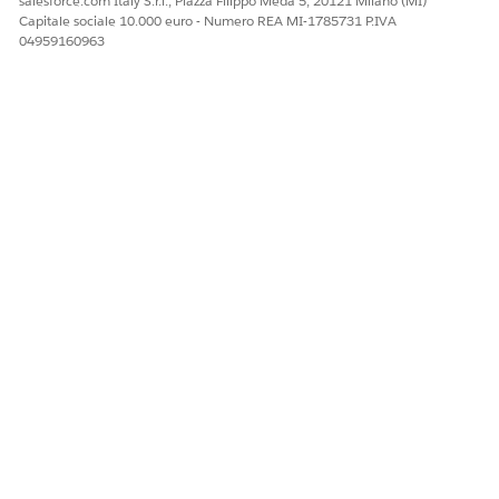
salesforce.com Italy S.r.l., Piazza Filippo Meda 5, 20121 Milano (MI)
Capitale sociale 10.000 euro - Numero REA MI-1785731 P.IVA
04959160963
QUESTO ARTICOLO HA RISOLTO IL PROBLEMA?
Facci sapere, così possiamo migliorare!
Sì
No