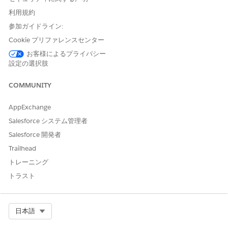
ャップを特定します。
利用規約
Top Incident-Generating Items (インシデント発生上位の項
参加ガイドライン:
目) では、過去 90 日間にインシデントに最も頻繁にリンクさ
Cookie プリファレンスセンター
れた CI が強調表示されます。是正措置が必要な高リスクアセ
ットを検出します。
お客様によるプライバシー
[Item Trend by Source Type (ソースタイプ別の項目トレン
設定の選択肢
ド)] では、手動で作成されたデータと自動的に検出されたデー
タが比較されます。検出の有効性を経時的に監視します。
COMMUNITY
[状況別の項目] には、有効な項目、無効な項目、移行項目の内
訳が表示されます。ライフサイクルの進行状況を追跡します。
AppExchange
[Top 20 Item Types (上位 20 項目タイプ)] には、環境内で最
Salesforce システム管理者
も一般的な CI カテゴリがリストされています。アセットが集
Salesforce 開発者
中している場所の概要。
Trailhead
トレーニング
トラスト
Select Org
日本語