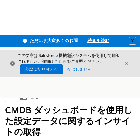
ただいま大変多くのお問い合わせをいただいており、ご連絡までにお時間を頂戴しております
続きを読む
Clo
この文章は Salesforce 機械翻訳システムを使用して翻訳
されました。詳細は
こちら
をご参照ください。
閉じる
閉じ
閉じる
英語に切り替える
今はしません
目次
目次を表示
CMDB ダッシュボードを使用し
た設定データに関するインサイ
トの取得