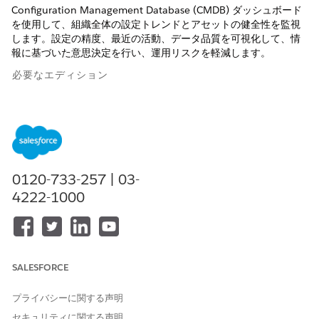
Configuration Management Database (CMDB) ダッシュボード
を使用して、組織全体の設定トレンドとアセットの健全性を監視
します。設定の精度、最近の活動、データ品質を可視化して、情
報に基づいた意思決定を行い、運用リスクを軽減します。
必要なエディション
使用可能なインターフェース: Lightning Experience
使用可能なエディション: CMDB およびサービスグラフが有効
になっている Agentforce IT Service が付属する
Enterprise
Edition、
Performance
Edition、および
Unlimited
Edition。
0120-733-257 | 03-
CMDB ダッシュボードは、CMDB and Service Graph アプリケー
4222-1000
ションの
ホーム
ページから表示できます。CMDB データを分析す
るには、次の総計値を使用します。
[Items by Type (種別ごとの項目)] には、クラウドリソース、
デバイス、コンポーネント、アプリケーションなどのカテゴリ
SALESFORCE
間の設定項目の分布が表示されます。CMDB の完全性を確認
します。
プライバシーに関する声明
Items by Location (ロケーション別の項目) では、グローバル
セキュリティに関する声明
なアセットの分布が視覚化されます。地域固有の濃度またはギ