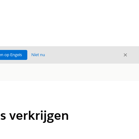
Sluite
n op Engels
Niet nu
Sluiten
s verkrijgen