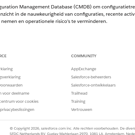
iguration Management Database (CMDB) om configuratietre
inzicht in de nauwkeurigheid van configuraties, recente acti
 nemen en operationele risico's te verminderen.
ience
RCE
COMMUNITY
ormance
en
Unlimited
Edition met Agentforce IT Service waarvoor 
rklaring
AppExchange
weergeven vanaf de
Hoofdpagina
van de app CMDB en Servi
gsverklaring
Salesforce-beheerders
yseren van CMDB-gegevens:
voorwaarden
Salesforce-ontwikkelaars
ibutie van configuratie-items over categorieën zoals cloudresource
en voor deelname
Trailhead
 CMDB-volledigheid.
centrum voor cookies
Training
activumdistributie wereldwijd. Identificeer regiospecifieke concentra
privacybeslissingen
Vertrouwen
ms markeert CI's die het vaakst zijn gekoppeld aan incidenten in 
 corrigerende actie nodig hebben.
ijkt handmatig gemaakte gegevens met automatisch ontdekte. Bewaa
© Copyright 2026, salesforce.com inc. Alle rechten voorbehouden. De dive
SFDC Netherlands BV, Gustav Mahlerlaan 2970, 1081 LA, Amsterdam, Nede