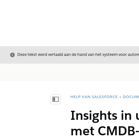
Sluiten
Deze tekst werd vertaald aan de hand van het systeem voor automa
HELP VAN SALESFORCE
DOCUM
U bent hier:
Inhoudsopgave weergeven
Insights in
met CMDB-