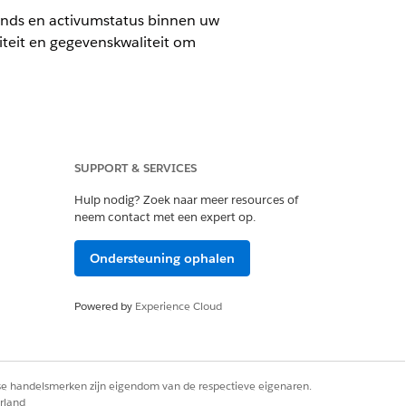
nds en activumstatus binnen uw
viteit en gegevenskwaliteit om
SUPPORT & SERVICES
CMDB en Service Graph zijn
Hulp nodig? Zoek naar meer resources of
neem contact met een expert op.
cegrafiek. Gebruik de volgende
Ondersteuning ophalen
s, apparaten, componenten en
Powered by
Experience Cloud
tie of hiaten.
de afgelopen 90 dagen. Detecteer activa
k de effectiviteit van ontdekkingen in
rse handelsmerken zijn eigendom van de respectieve eigenaren.
rland