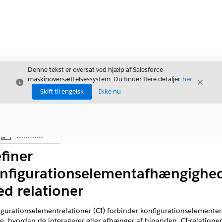
Denne tekst er oversat ved hjælp af Salesforce-
maskinoversættelsessystem. Du finder flere detaljer
her
.
Luk
Luk
Luk
Skift til engelsk
Ikke nu
Indhold
Vis indholdsfortegnelse
finer
nfigurationselementafhængighe
d relationer
igurationselementrelationer (CI) forbinder konfigurationselementer
se, hvordan de interagerer eller afhænger af hinanden. CI-relationer