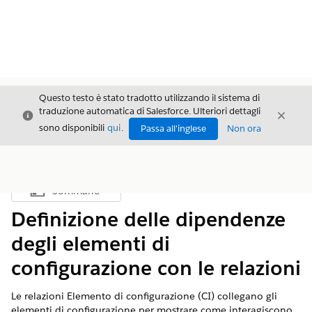
Questo testo è stato tradotto utilizzando il sistema di
traduzione automatica di Salesforce. Ulteriori dettagli
Chiudi
Chiud
Chiudi
sono disponibili
qui
.
Passa all'inglese
Non ora
Sommario
Mostra sommario
Definizione delle dipendenze
degli elementi di
configurazione con le relazioni
Le relazioni Elemento di configurazione (CI) collegano gli
elementi di configurazione per mostrare come interagiscono