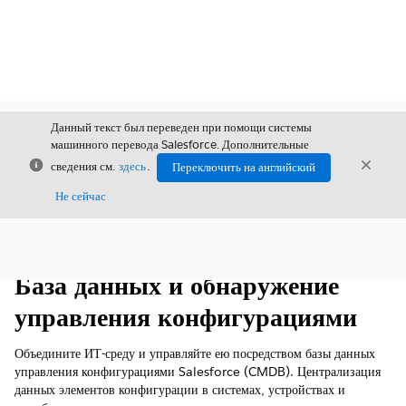
Данный текст был переведен при помощи системы
машинного перевода Salesforce. Дополнительные
Закрыть
Закры
сведения см.
здесь
.
Переключить на английский
Закрыт
Не сейчас
Содержание
Показать содержание
База данных и обнаружение
управления конфигурациями
Объедините ИТ-среду и управляйте ею посредством базы данных
управления конфигурациями Salesforce (CMDB). Централизация
данных элементов конфигурации в системах, устройствах и