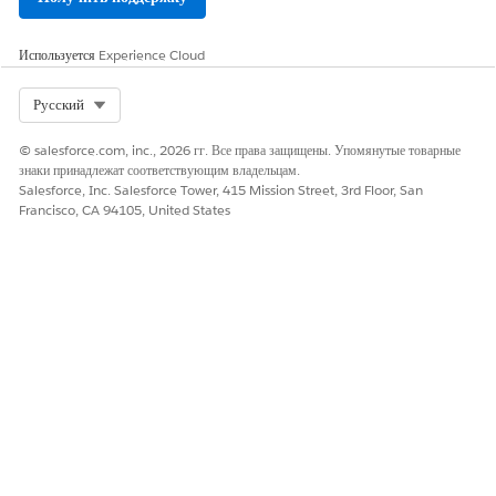
Отслеживайте, как элементы конфигурации предприятия
управляются и дозируются в базе данных управления
конфигурациями (CMDB). Узнайте, как рассчитывается
Используется
Experience Cloud
использование и как Digital Wallet помогает отслеживать
активное количество КИ предприятия и тенденции
Select Org
Русский
использования.
© salesforce.com, inc., 2026 гг. Все права защищены. Упомянутые товарные
знаки принадлежат соответствующим владельцам.
Salesforce, Inc. Salesforce Tower, 415 Mission Street, 3rd Floor, San
Francisco, CA 94105, United States
ЭТА СТАТЬЯ РЕШИЛА ВАШУ ПРОБЛЕМУ?
Оставьте свой отзыв, чтобы мы могли стать лучше!
Да
Нет