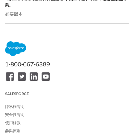
業。
必要版本
提供版本：Lightning Experience
提供版本：具備 Agentforce IT Service 的
Enterprise
、
Performance
及
Unlimited
Edition。
CMDB 與 Discovery 如何共同改善資產管理
1-800-667-6389
瞭解組態管理資料庫 (CMDB) 與 Discovery 如何整合,以自動化
資產追蹤、減少資料輸入,並讓 IT 環境中的組態資料保持在最新
狀態。
Salesforce 組態管理資料庫與服務圖表
使用 Salesforce 組態管理資料庫 (CMDB) 和服務圖表輕鬆管理
SALESFORCE
您的 IT 環境,以追蹤和瞭解您的所有組態項目。CMDB 可協助
IT 管理員維護資產、擁有權和相依性的準確記錄。透過邏輯方
隱私權聲明
式建構資產資料來確保更流暢的作業和更可靠的 IT 服務。
安全性聲明
IT 服務的探索
使用條款
探索並追蹤混合式環境中的 IT 資產。使用 Discovery 自動識別
參與原則
基礎結構、軟體和雲端資源。使用準確的即時資產資料讓組態管