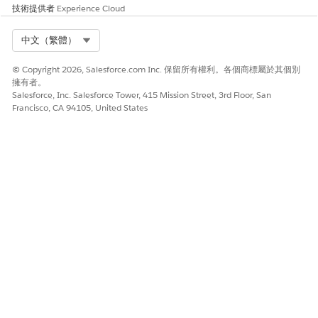
技術提供者
Experience Cloud
Select Org
中文（繁體）
© Copyright 2026, Salesforce.com Inc. 保留所有權利。各個商標屬於其個別
擁有者。
Salesforce, Inc. Salesforce Tower, 415 Mission Street, 3rd Floor, San
Francisco, CA 94105, United States