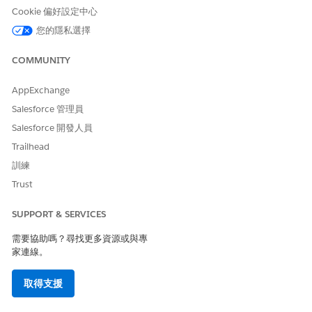
Cookie 偏好設定中心
理資料庫 (CMDB) 保持在最新狀態,以改善服務可靠性並減少手
動工作量。
您的隱私選擇
在 Digital Wallet 中監視 CMDB Enterprise 的使用狀況
COMMUNITY
監視如何在組態管理資料庫 (CMDB) 中管理和計量企業組態項
目。瞭解如何計算用量,以及 Digital Wallet 如何協助您追蹤啟
AppExchange
用中企業 CI 計數與用量趨勢。
Salesforce 管理員
Salesforce 開發人員
Trailhead
此文章是否解決您的問題？
訓練
請讓我們知道，以便我們改進！
Trust
是
否
SUPPORT & SERVICES
需要協助嗎？尋找更多資源或與專
家連線。
取得支援