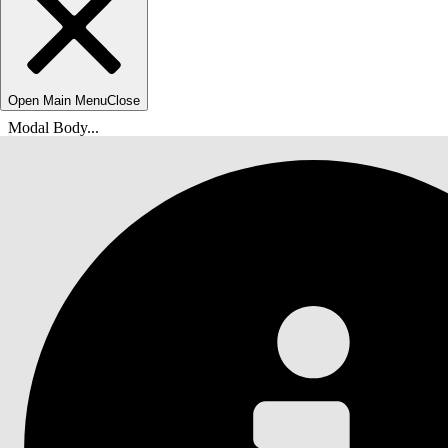
Open Main Menu
Close
Modal Body...
Olet tässä:
Salesforce-ohje
Asiakirja
Agentforce IT -palvelu