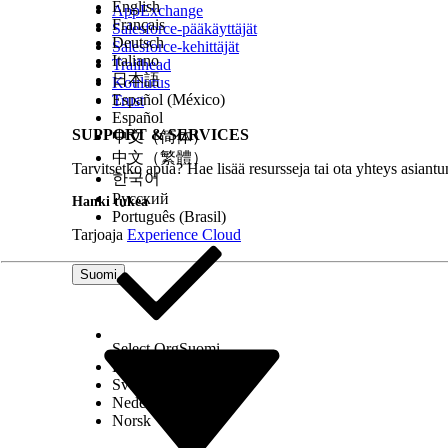
English
AppExchange
Français
Salesforce-pääkäyttäjät
Deutsch
Salesforce-kehittäjät
Italiano
Trailhead
日本語
Koulutus
Español (México)
Trust
Español
SUPPORT & SERVICES
中文（简体）
中文（繁體）
Tarvitsetko apua? Hae lisää resursseja tai ota yhteys asiantu
한국어
Русский
Hanki tukea
Português (Brasil)
Tarjoaja
Experience Cloud
Suomi
Select Org
Suomi
Dansk
Svenska
Nederlands
Norsk