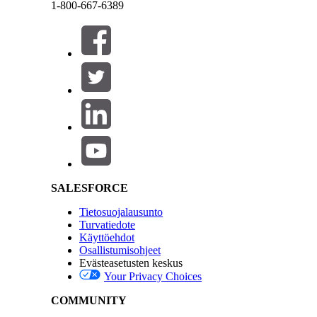
1-800-667-6389
RATKAISIKO TÄMÄ ARTIKKELI ONGELMASI?
Sulje
Sulje
Anna palautetta, jotta voimme kehittyä!
Salesforce Help | Article
SALESFORCE
Tietosuojalausunto
Turvatiedote
Käyttöehdot
Osallistumisohjeet
Evästeasetusten keskus
Your Privacy Choices
COMMUNITY