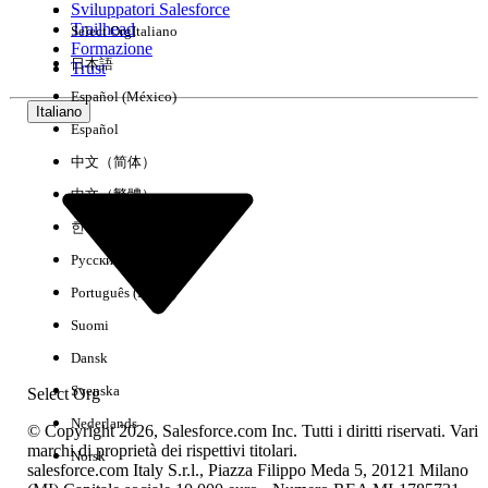
Sviluppatori Salesforce
Trailhead
Select Org
Italiano
Esperienza
Formazione
日本語
Trust
Español (México)
Italiano
Español
Cancella tutto
Chiudi
中文（简体）
中文（繁體）
한국어
Русский
Português (Brasil)
Suomi
Dansk
Svenska
Select Org
Nederlands
© Copyright 2026, Salesforce.com Inc. Tutti i diritti riservati. Vari
marchi di proprietà dei rispettivi titolari.
Norsk
salesforce.com Italy S.r.l., Piazza Filippo Meda 5, 20121 Milano
Nessun risultato