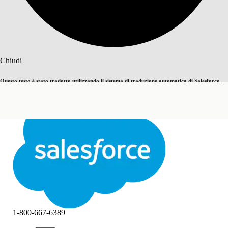
Cerca
Chiudi
Questo testo è stato tradotto utilizzando il sistema di traduzione automatica di Salesforce.
Passa all'inglese
Non ora
Ulteriori dettagli sono disponibili
qui
.
Chiudi
Chiudi
1-800-667-6389