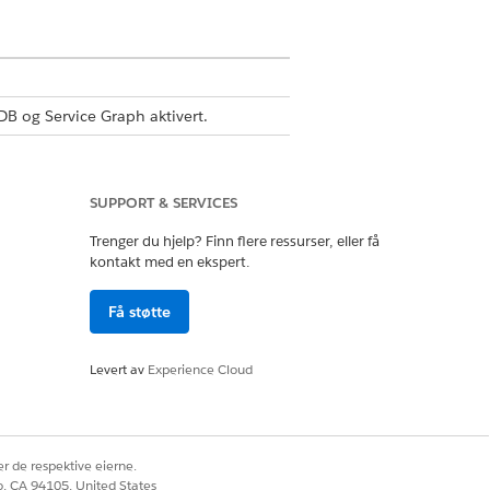
B og Service Graph aktivert.
SUPPORT & SERVICES
MDB-standardbruker
Trenger du hjelp? Finn flere ressurser, eller få
kontakt med en ekspert.
 eller Mine konfigurasjonselementer.
Få støtte
Levert av
Experience Cloud
Ja
Nei
r de respektive eierne.
co, CA 94105, United States