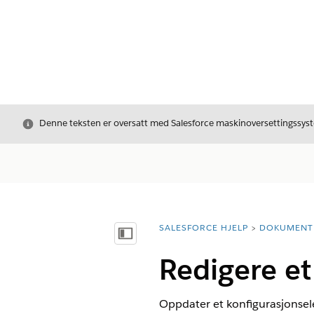
Avslutt
Denne teksten er oversatt med Salesforce maskinoversettingssyste
SALESFORCE HJELP
DOKUMENT
Du er her:
Vis innholdsfortegnelse
Redigere e
Oppdater et konfigurasjonsel