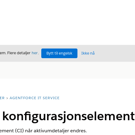
m. Flere detaljer
her
.
Bytt til engelsk
Ikke nå
ER
AGENTFORCE IT SERVICE
t konfigurasjonselement
ement (CI) når aktivumdetaljer endres.