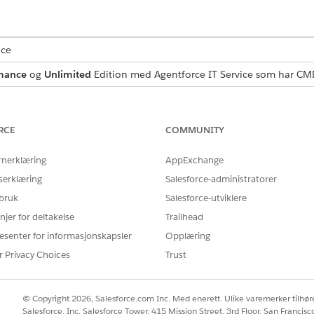
nce
mance
og
Unlimited
Edition med Agentforce IT Service som har CMD
NØDVENDIG BRUKERTILLATELSE
RCE
COMMUNITY
ementer:
CMDB-administrator ELLER C
egraf
fra Appstarter.
rnerklæring
AppExchange
r
i navigeringspanelet.
serklæring
Salesforce-administratorer
som skal oppdateres, i listevisningen Alle konfigurasjonselementer
 bruk
Salesforce-utviklere
den og gjør endringene.
njer for deltakelse
Trailhead
esenter for informasjonskapsler
Opplæring
r Privacy Choices
Trust
Å LØSE PROBLEMET DITT?
rbedre!
© Copyright 2026, Salesforce.com Inc. Med enerett. Ulike varemerker tilhøre
Salesforce, Inc. Salesforce Tower, 415 Mission Street, 3rd Floor, San Francis