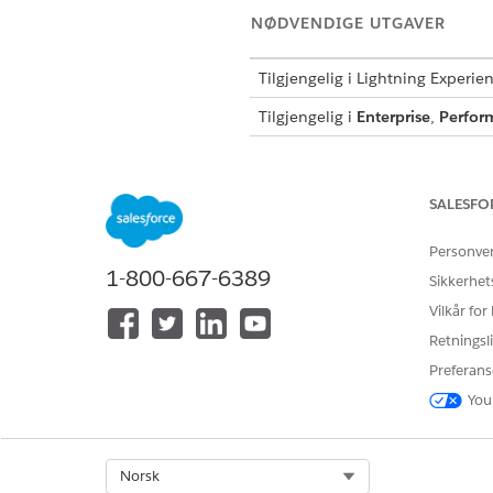
NØDVENDIGE UTGAVER
Tilgjengelig i Lightning Experie
Tilgjengelig i
Enterprise
,
Perfor
SALESFO
For å redigere konfigurasjonsel
Finn og velg
CMDB og Tjenest
Personve
1-800-667-6389
Velg
Konfigurasjonselemente
Sikkerhet
Velg konfigurasjonselementet 
Vilkår for
Klikk på
Rediger
på CI-postsi
Retningsli
Klikk på
Lagre
.
Preferans
You
HJALP DENNE ARTIKKELEN MED 
La oss få vite det slik at vi kan fo
Select Org
Norsk