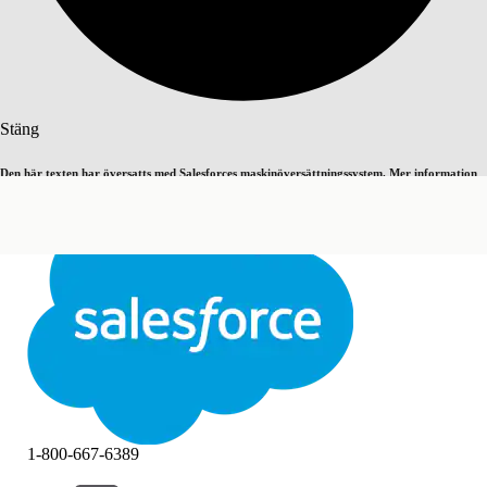
Sök
Stäng
Den här texten har översatts med Salesforces maskinöversättningssystem. Mer information
Byt till engelska
Inte nu
här
.
Stäng
Stäng
1-800-667-6389