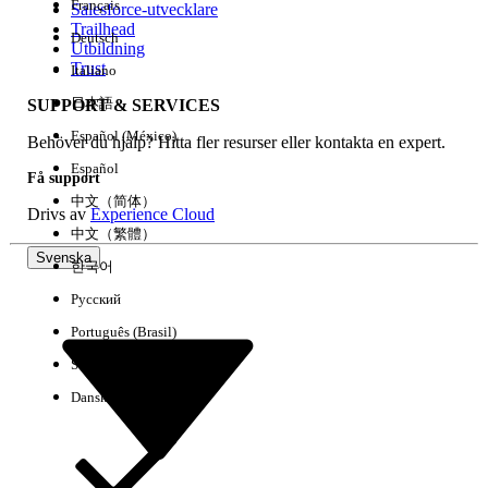
Français
Salesforce-utvecklare
Trailhead
Deutsch
Händelse
Utbildning
Trust
Italiano
日本語
SUPPORT & SERVICES
Español (México)
Behöver du hjälp? Hitta fler resurser eller kontakta en expert.
Rensa alla
Klart
Español
Få support
中文（简体）
Drivs av
Experience Cloud
中文（繁體）
Svenska
한국어
Русский
Português (Brasil)
Suomi
Dansk
Inga resultat