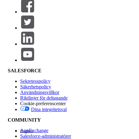
Filter (0)
VÄLJ FILTER
Lägg till
Produktområde
Funktionspåverkan
SALESFORCE
Sekretesspolicy
Säkerhetspolicy
Användningsvillkor
Riktlinjer för deltagande
Cookie-preferenscenter
Dina integritetsval
Version
COMMUNITY
AppExchange
English
Salesforce-administratörer