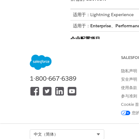
适用于：Lightning Experience
适用于：
Enterprise
、
Performan
企业配置项目
Enterprise CI 代表任
SALESFO
企业 CI 计量
隐私声明
CMDB 会计量活动企业配置项
1-800-667-6389
安全声明
企业 CI 计量类别
使用条款
该表描述了 CMDB 企业计量的配
参与准则
Cookie
CI 类别
您
最终用户端点
Select Org
中文（简体）
组件 CI