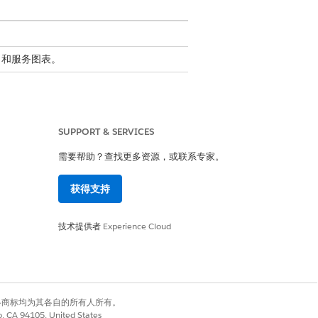
MDB 和服务图表。
为 Enterprise CI。
SUPPORT & SERVICES
需要帮助？查找更多资源，或联系专家。
已启用。
获得支持
技术提供者
Experience Cloud
示例
Windows 主机、Mac 主机、移动
设备、手机或平板电脑
有权利。其他各商标均为其各自的所有人所有。
已安装软件、网络适配器组件或存
co, CA 94105, United States