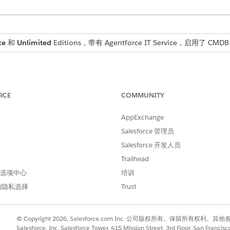
ce
和
Unlimited
Editions，带有 Agentforce IT Service，启用了 C
何不是最终用户端点的配置项目。服务器、云资源、应用程序服务和网络设备被视
RCE
COMMUNITY
AppExchange
目。如果配置项目在过去 90 天内创建或更新，则该项目被视为
Salesforce 管理员
Salesforce 开发人员
置项目 (CI) 类别如何分类：
Trailhead
 首选项中心
培训
描述
计量
的隐私选择
Trust
计算下的任何 CI，不是服务器或服
否
务器 CI 类型的后代。
© Copyright 2026, Salesforce.com Inc. 公司版权所有。保留所
作为父 CI 类型的关联存在的次要
否
Salesforce, Inc. Salesforce Tower, 415 Mission Street, 3rd Floor, San Francis