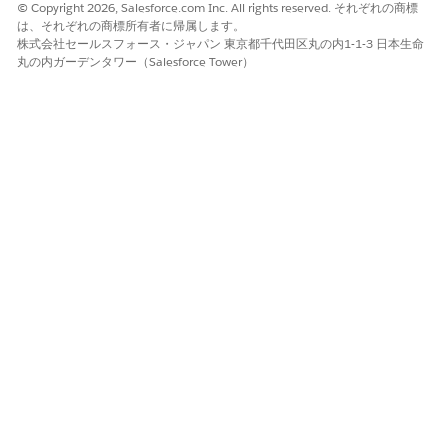
© Copyright 2026, Salesforce.com Inc. All rights reserved. それぞれの商標
エクスポート状況が完了した場合は、エクスポートした CSV
は、それぞれの商標所有者に帰属します。
ファイルをダウンロードします。
株式会社セールスフォース・ジャパン 東京都千代田区丸の内1-1-3 日本生命
丸の内ガーデンタワー（Salesforce Tower）
この記事で問題は解決されましたか?
ご意見をお待ちしております。
はい
いいえ