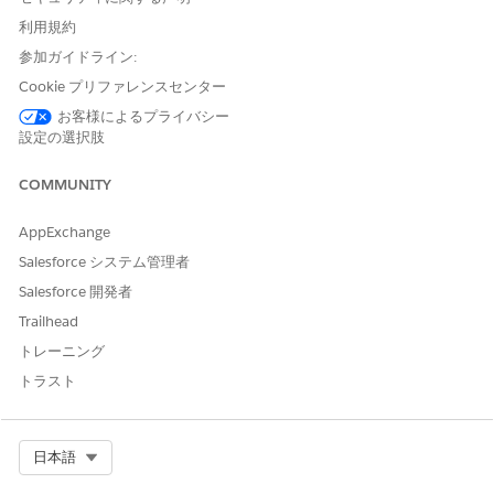
エクスポートされたファイルには、ベース CI 種別の属性の
利用規約
みが含まれます。エクスポートされたファイルには、派生
参加ガイドライン:
CI 種別の属性は含まれません。
1 つのエクスポートファイルで最大 100,000 CI がサポー
Cookie プリファレンスセンター
トされます。CI 数が 100,000 を超える場合、CMDB は最
お客様によるプライバシー
初の 100,000 CI のみをファイルにエクスポートします。
設定の選択肢
COMMUNITY
アプリケーションランチャーで、[
CMDB and Service Graph
]
を見つけて選択します。
AppExchange
ナビゲーションパネルで、[
Configuration Items
(設定項
目)]、[
All Configuration Items
(すべての設定項目)] の順に選
Salesforce システム管理者
択します。
Salesforce 開発者
必要に応じて、エクスポートする前に検索条件を適用し、リス
Trailhead
トビューに表示する項目を選択してリストビューを設定しま
トレーニング
す。
[
Export CI]
をクリックします。
トラスト
[ダウンロード]
をクリックします。
エクスポートプロセスが開始されます。
ナビゲーション パネルで、[管理] の [
CMDB]
を選択し、[
CI
Select Org
日本語
インポートおよびエクスポート
] を選択します。
[
Export History (エクスポート履歴
)] タブを選択します。