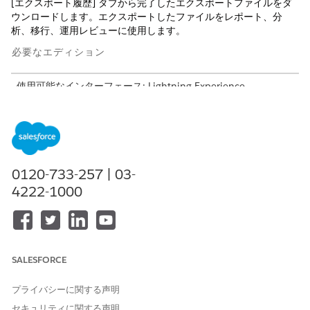
[エクスポート履歴] タブから完了したエクスポートファイルをダ
ウンロードします。エクスポートしたファイルをレポート、分
析、移行、運用レビューに使用します。
必要なエディション
使用可能なインターフェース: Lightning Experience
使用可能なエディション: CMDB およびサービスグラフが有効
になっている Agentforce IT Service が付属する
Enterprise
Edition、
Performance
Edition、および
Unlimited
Edition。
必要なユーザー権限
0120-733-257 | 03-
4222-1000
設定項目をエクスポートする
IT サービス設定項目リーダー
SALESFORCE
重要
プライバシーに関する声明
CMDB では、CSV 形式でのみ設定項目 (CI) のエクスポート
がサポートされます。
セキュリティに関する声明