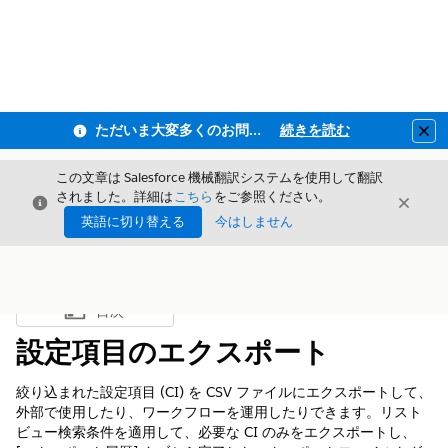
ただいま大変多くのお問い合わせをいただいており、ご連絡までにお時間を頂戴しております
続きを読む
Clo
この文章は Salesforce 機械翻訳システムを使用して翻訳
されました。詳細は
こちら
をご参照ください。
閉じる
閉じ
閉じる
英語に切り替える
今はしません
目次
目次を表示
設定項目のエクスポート
絞り込まれた設定項目 (CI) を CSV ファイルにエクスポートして、
外部で使用したり、ワークフローを運用したりできます。リスト
ビュー検索条件を適用して、必要な CI のみをエクスポートし、