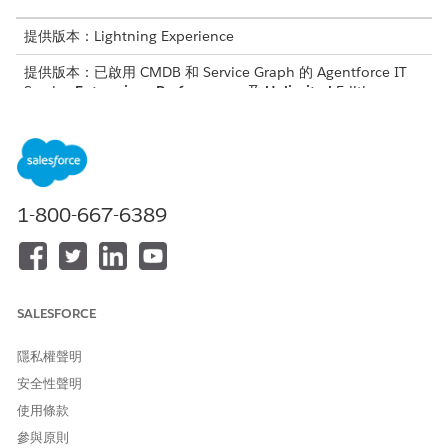
提供版本：Lightning Experience
提供版本：已啟用 CMDB 和 Service Graph 的 Agentforce IT
Service
Enterprise
、
Performance
及
Unlimited
Edition。
所需的使用者權限
匯出組態項目:
資訊服務組態項目讀取器
1-800-667-6389
重要
CMDB 僅支援以 CSV 格式匯出組態項目 (CI)。
SALESFORCE
匯出的檔案僅包含基本 CI 類型的屬性。匯出的檔案不包含衍
生 CI 類型的屬性。
隱私權聲明
單一匯出檔案支援最多 100,000 個 CI。如果 CI 的數量超過
安全性聲明
100,000,CMDB 只會將前 100,000 個 CI 匯出至檔案。
使用條款
參與原則