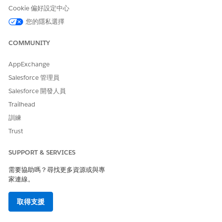
進入 App Launcher,尋找並選取「
CMDB 與服務圖表
」。
Cookie 偏好設定中心
在瀏覽面板中,選取「
組態項目
」,然後選取「
所有組態項目
」。
如有需要,請先套用篩選條件並選取要在清單檢視中顯示的欄位,
您的隱私選擇
以設定清單檢視,再匯出。
按一下「
匯出 CI
」。
COMMUNITY
按一下「
下載
」。
匯出流程隨即開始。
AppExchange
在瀏覽面板中,選取「管理」下的「
CMDB
」,然後選取「
CI 匯入
Salesforce 管理員
和匯出
」。
Salesforce 開發人員
選取「
匯出歷程記錄」
索引標籤。
Trailhead
如果匯出狀態已完成,請下載匯出的 CSV 檔案。
訓練
Trust
此文章是否解決您的問題？
SUPPORT & SERVICES
請讓我們知道，以便我們改進！
需要協助嗎？尋找更多資源或與專
是
否
家連線。
取得支援