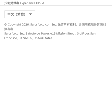
技術提供者
Experience Cloud
Select Org
中文（繁體）
© Copyright 2026, Salesforce.com Inc. 保留所有權利。各個商標屬於其個別
擁有者。
Salesforce, Inc. Salesforce Tower, 415 Mission Street, 3rd Floor, San
Francisco, CA 94105, United States