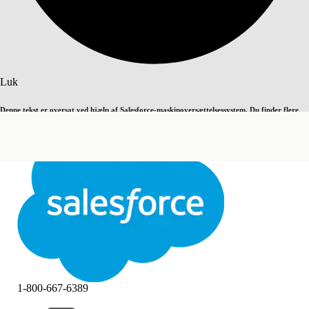
Søg
Luk
Denne tekst er oversat ved hjælp af Salesforce-maskinoversættelsessystem. Du finder flere
Skift til engelsk
Ikke nu
detaljer
her
.
Luk
Luk
1-800-667-6389