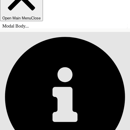
Open Main Menu
Close
Modal Body...
INDHOLD
Søg
Vis indholdsfortegnelse
Indhold