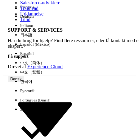
Salesforce-udviklere
Français
Trailhead
Experience
Uddannelse
Deutsch
Tillid
Italiano
SUPPORT & SERVICES
日本語
Har du brug for hjælp? Find flere ressourcer, eller få kontakt med e
Ryd alle
Udført
Español (México)
ekspert.
Español
Få support
中文（简体）
Drevet af
Experience Cloud
中文（繁體）
Dansk
한국어
Русский
Português (Brasil)
Suomi
Ingen resultater