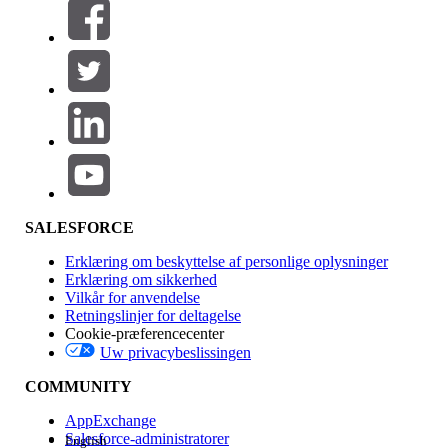
Filtre (0)
VÆLG FILTRE
Tilføj
Produktområde
Funktionspåvirkning
SALESFORCE
Erklæring om beskyttelse af personlige oplysninger
Erklæring om sikkerhed
Vilkår for anvendelse
Retningslinjer for deltagelse
Cookie-præferencecenter
Uw privacybeslissingen
Version
COMMUNITY
AppExchange
Salesforce-administratorer
English