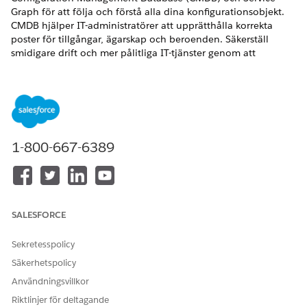
Graph för att följa och förstå alla dina konfigurationsobjekt.
CMDB hjälper IT-administratörer att upprätthålla korrekta
poster för tillgångar, ägarskap och beroenden. Säkerställ
smidigare drift och mer pålitliga IT-tjänster genom att
strukturera dina tillgångsdata logiskt.
VERSIONER SOM KRÄVS
Tillgängliga i: Lightning Experience
1-800-667-6389
Tillgängliga i:
Enterprise
,
Performance
och
Unlimited
Editions med Agentforce IT Service som har aktiverat CMDB
och Service Graph.
CMDB är en centraliserad databas som lagrar strukturerade
data om tillgångarna i din IT-miljö. Tillgångarna, som kallas
SALESFORCE
konfigurationsobjekt (CI), inkluderar fysiska enheter, virtuella
datorer, programvaror, molntjänster och andra komponenter
Sekretesspolicy
som stöder IT-verksamhet. Varje CI kategoriseras efter typ och
Säkerhetspolicy
innehåller attribut som beskriver dess nyckelegenskaper.
Användningsvillkor
Du kan även använda CMDB med Agentforce för att komma
Riktlinjer för deltagande
åt information om CI och servicegrafer genom konversationer