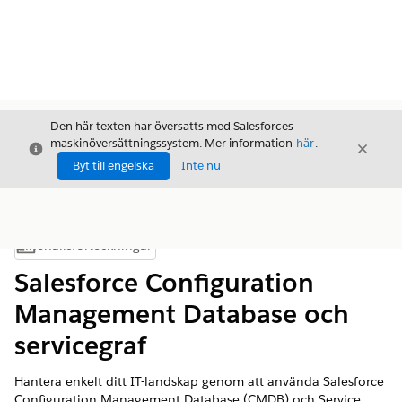
Den här texten har översatts med Salesforces
maskinöversättningssystem. Mer information
här
.
Stäng
Stäng
Stäng
Byt till engelska
Inte nu
Innehållsförteckningar
Visa innehållsförteckning
Salesforce Configuration
Management Database och
servicegraf
Hantera enkelt ditt IT-landskap genom att använda Salesforce
Configuration Management Database (CMDB) och Service