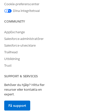
på naturligt språk och AI-drivna arbetsflöden.
Cookie-preferenscenter
Dina integritetsval
COMMUNITY
AppExchange
Salesforce-administratörer
Salesforce-utvecklare
Trailhead
Utbildning
Trust
SUPPORT & SERVICES
Lär dig och utforska CMDB
Behöver du hjälp? Hitta fler
Få reda på hur Configuration Management Database
resurser eller kontakta en
(CMDB) hjälper dig följa, hantera och förstå din
expert.
organisations tillgångar. Utforska huvudfördelarna, förstå
nyckeltermer och se hur konfigurationsobjekt utvecklas
Få support
över tid.