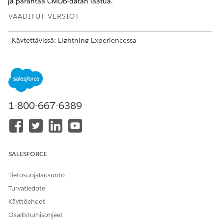
ja parantaa CMDB-datan laatua.
VAADITUT VERSIOT
Käytettävissä: Lightning Experiencessa
Käytettävissä:
Enterprise
Edition-,
Performance
Edition- ja
Unlimited
Edition -versioissa Agentforce IT Service -
palvelun kanssa, jossa on CMDB ja Service Graph käytössä.
TARVITTAVAT KÄYTTÖOIKEUDET
1-800-667-6389
Tunnistussääntöjen
IT-palvelukokoonpanon
luominen tai
kohteiden tyyppien hallinta
muokkaaminen
määrityskohteiden tyypeissä:
SALESFORCE
Etsi ja avaa sovelluskäynnistimestä
CMDB ja palvelukaavio
.
Valitse navigointipaneelista
Hallinta
ja valitse sitten
CMDB
.
Tietosuojalausunto
Napsauta
CI-tyyppien hallinta
.
Turvatiedote
Valitse kokoonpanon kohteen tyyppi.
Käyttöehdot
Siirry määrityskohteen tyypin sivun Säännöt-välilehteen.
Napsauta Tunnistus-osiosta tunnistussäännöstä
Muokkaa
Osallistumisohjeet