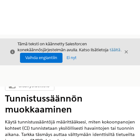
Tämä teksti on käännetty Salesforcen
konekäännösjärjestelmän avulla. Katso lisätietoja
täältä
.
Sulje
Sulje
Sulje
Vaihda englantiin
Ei nyt
Sisällysluettelo
Näytä sisällysluettelo
Tunnistussäännön
muokkaaminen
Käytä tunnistussääntöjä määrittääksesi, miten kokoonpanojen
kohteet (CI) tunnistetaan yksilöllisesti havaintojen tai tuonnin
aikana. Tarkka täsmäys auttaa välttymään identtisiltä tietueilta