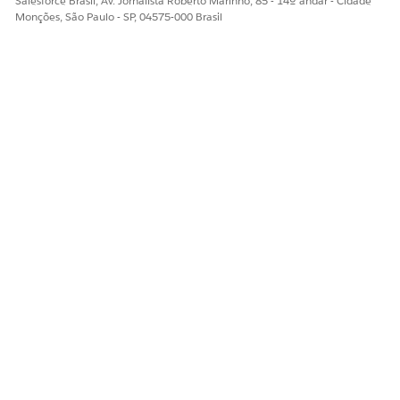
Salesforce Brasil, Av. Jornalista Roberto Marinho, 85 - 14º andar - Cidade
Monções, São Paulo - SP, 04575-000 Brasil