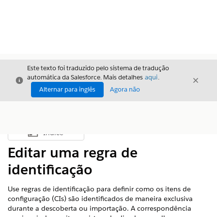
Este texto foi traduzido pelo sistema de tradução
automática da Salesforce. Mais detalhes
aqui
.
Fechar
Fecha
Fechar
Alternar para inglês
Agora não
Índice
Mostrar índice
Editar uma regra de
identificação
Use regras de identificação para definir como os itens de
configuração (CIs) são identificados de maneira exclusiva
durante a descoberta ou importação. A correspondência