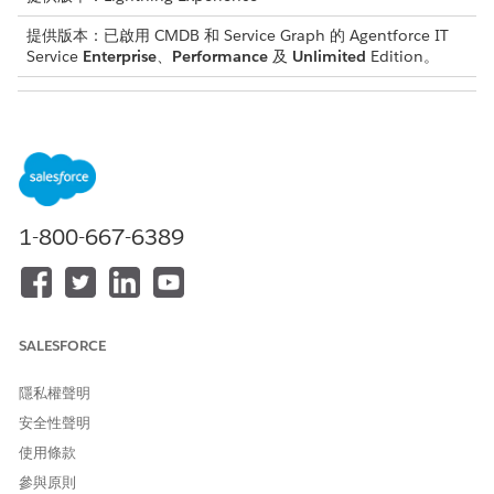
提供版本：已啟用 CMDB 和 Service Graph 的 Agentforce IT
Service
Enterprise
、
Performance
及
Unlimited
Edition。
所需的使用者權限
若要在組態項目類型中建立或
資訊服務組態項目類型管理員
編輯識別規則:
進入 App Launcher,尋找並選取「
CMDB 和服務圖表
」。
1-800-667-6389
在瀏覽面板中,選取「
管理」
」,然後選取「
CMDB
」。
按一下「
CI 類型管理員
」。
選取組態項目類型。
在組態項目類型頁面上,移至「規則」索引標籤。
在「識別」區段中,按一下識別規則中的「
編輯
」,然後完成詳
SALESFORCE
細資料:
視需要更新規則名稱。
隱私權聲明
從「可用」清單中,選取要作為識別碼使用的屬性,然後將其
安全性聲明
移至「已選取」清單。
使用條款
儲存您的變更。
參與原則