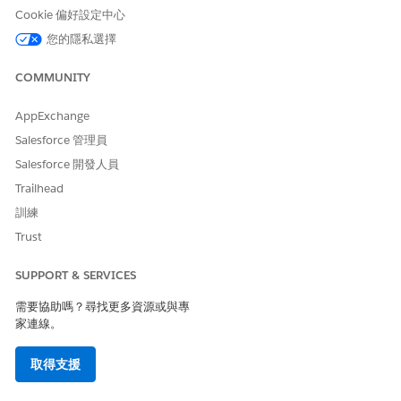
更新的規則用於在資產探索或匯入期間比對傳入記錄。CMDB 使用
Cookie 偏好設定中心
選取的屬性來防止重複並準確連結記錄。
您的隱私選擇
COMMUNITY
此文章是否解決您的問題？
請讓我們知道，以便我們改進！
AppExchange
Salesforce 管理員
是
否
Salesforce 開發人員
Trailhead
訓練
Trust
SUPPORT & SERVICES
需要協助嗎？尋找更多資源或與專
家連線。
取得支援