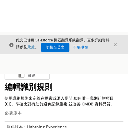
此文已使用 Salesforce 機器翻譯系統翻譯。更多詳細資料
結束
結束
結束
請參見
此處
。
切換至英文
不要現在
目錄
顯示目錄
編輯識別規則
使用識別規則來定義在探索或匯入期間,如何唯一識別組態項目
(CI)。準確比對有助於避免記錄重複,並改善 CMDB 資料品質。
必要版本
提供版本：Lightning Experience