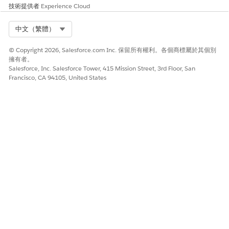
技術提供者
Experience Cloud
Select Org
中文（繁體）
© Copyright 2026, Salesforce.com Inc. 保留所有權利。各個商標屬於其個別
擁有者。
Salesforce, Inc. Salesforce Tower, 415 Mission Street, 3rd Floor, San
Francisco, CA 94105, United States