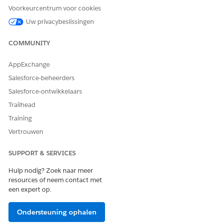
Voorkeurcentrum voor cookies
Uw privacybeslissingen
COMMUNITY
AppExchange
Salesforce-beheerders
Salesforce-ontwikkelaars
Trailhead
Identificatieregels zijn essentieel voor omgevingen waarin
Training
gegevens uit meerdere bronnen worden verzameld. Als er
Vertrouwen
geen identificatieregels zijn gedefinieerd, kan CMDB
duplicaatrecords maken of het verkeerde activum bijwerken,
SUPPORT & SERVICES
wat kan leiden tot verbroken relaties en onjuiste rapportage.
Hulp nodig? Zoek naar meer
resources of neem contact met
een expert op.
Werkstations identificeren op serienummer en
VOORBEELD
Ondersteuning ophalen
MAC-adres