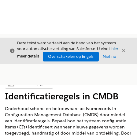
Deze tekst werd vertaald aan de hand van het systeem
voor automatische vertaling van Salesforce. U vindt
hier
Sluiten
Sluite
Sluiten
meer details.
Overschakelen op Engels
Niet nu
Inhoudsopgave
Inhoudsopgave weergeven
Identificatieregels in CMDB
Onderhoud schone en betrouwbare activumrecords in
Configuration Management Database (CMDB) door middel
van identificatieregels. Bepaal hoe het systeem configuratie-
items (CI's) identificeert wanneer nieuwe gegevens worden
toegevoegd, handmatig of door middel van ontdekking. Door