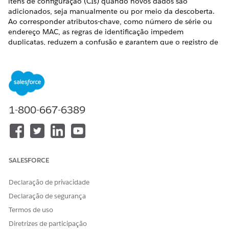
itens de configuração (CIs) quando novos dados são
adicionados, seja manualmente ou por meio da descoberta.
Ao corresponder atributos-chave, como número de série ou
endereço MAC, as regras de identificação impedem
duplicatas, reduzem a confusão e garantem que o registro de
CI certo seja atualizado.
EDIÇÕES OBRIGATÓRIAS
Disponível em: Lightning Experience
1-800-667-6389
Disponível em: Edições
Enterprise
,
Performance
e
Unlimited
com o Serviço de TI Agentforce com CMDB e
Service Graph habilitados.
As regras de identificação definem como o CMDB reconhece
um item de configuração com base em atributos específicos.
SALESFORCE
Quando novos dados de ativo são adicionados ao CMDB,
essas regras ajudam a associá-los a uma CI existente ou criam
Declaração de privacidade
uma nova CI quando não há correspondência. Os
Declaração de segurança
administradores configuram essas regras no nível do tipo CI,
Termos de uso
selecionando um ou mais atributos que identificam
exclusivamente um CI desse tipo.
Diretrizes de participação