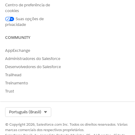
Centro de preferência de
cookies
Suas opções de
privacidade
COMMUNITY
AppExchange
Administradores do Salesforce
Desenvolvedores do Salesforce
Trailhead
As regras de identificação são essenciais para ambientes em
Treinamento
que os dados são coletados de várias fontes. Se as regras de
Trust
identificação não forem definidas, o CMDB poderá criar
registros duplicados ou atualizar o ativo errado, levando a
relacionamentos quebrados e relatórios imprecisos.
Select Org
Português (Brasil)
© Copyright 2026, Salesforce.com Inc. Todos os direitos reservados. Várias
marcas comerciais dos respectivos proprietários.