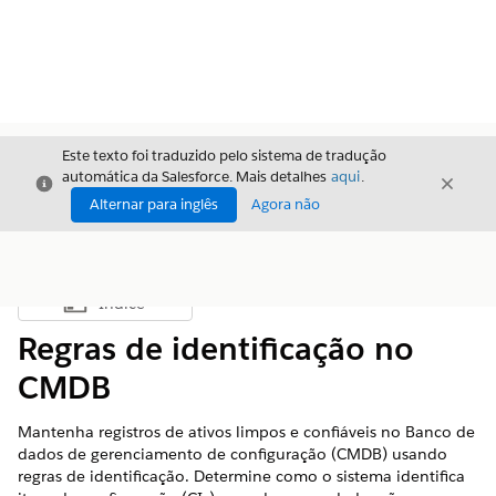
Este texto foi traduzido pelo sistema de tradução
automática da Salesforce. Mais detalhes
aqui
.
Fechar
Fecha
Fechar
Alternar para inglês
Agora não
Índice
Mostrar índice
Regras de identificação no
CMDB
Mantenha registros de ativos limpos e confiáveis no Banco de
dados de gerenciamento de configuração (CMDB) usando
regras de identificação. Determine como o sistema identifica