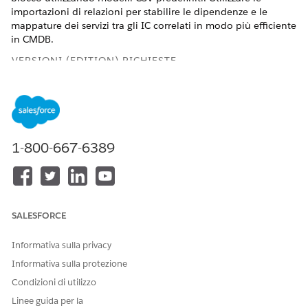
importazioni di relazioni per stabilire le dipendenze e le
mappature dei servizi tra gli IC correlati in modo più efficiente
in CMDB.
VERSIONI (EDITION) RICHIESTE
Disponibile nelle versioni: Lightning Experience
Disponibile in:
Enterprise
Edition,
Performance
Edition e
Unlimited
Edition con Agentforce IT Service per cui sono
abilitati CMDB e Service Graph.
1-800-667-6389
AUTORIZZAZIONI UTENTE NECESSARIE
Per importare le relazioni
Responsabile tipi di
degli elementi di
elemento configurazione
SALESFORCE
configurazione:
servizio IT
Informativa sulla privacy
Per visualizzare i tipi di
Lettore di elementi di
elementi di configurazione:
configurazione del servizio
Informativa sulla protezione
IT
Condizioni di utilizzo
Le importazioni di relazioni associano gli elementi di
Linee guida per la