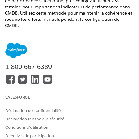
de performance sélectionné, puis chargez le fichier CSV
terminé pour importer des indicateurs de performance dans
CMDB. Utilisez cette méthode pour maintenir la cohérence et
réduire les efforts manuels pendant la configuration de
CMDB.
ÉDITIONS REQUISES
Disponible avec : Lightning Experience
Disponible avec : Éditions
Enterprise
,
Performance
et
1-800-667-6389
Unlimited
avec le service informatique Agentforce dans
lequel CMDB et Service Graph sont activés.
AUTORISATIONS UTILISATEUR REQUISES
SALESFORCE
Pour importer des éléments
Gestionnaire d'élément de
de configuration :
configuration du service TI
Déclaration de confidentialité
Pour afficher les types
Lecteur d'élément de
Déclaration relative à la sécurité
d'élément de configuration :
configuration du service TI
Conditions d’utilisation
Pendant l'importation de CI, CMDB importe les balises
Directives de participation
associées aux CI à partir du fichier d'importation. Pour plus