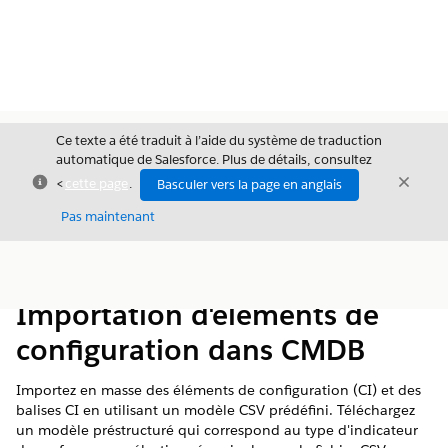
Ce texte a été traduit à l’aide du système de traduction
automatique de Salesforce. Plus de détails, consultez
Fermer
Ferme
<
cette page
.
Basculer vers la page en anglais
Fermer
Pas maintenant
Table des
Afficher la table des matières
matières
Importation d'éléments de
configuration dans CMDB
Importez en masse des éléments de configuration (CI) et des
balises CI en utilisant un modèle CSV prédéfini. Téléchargez
un modèle préstructuré qui correspond au type d'indicateur