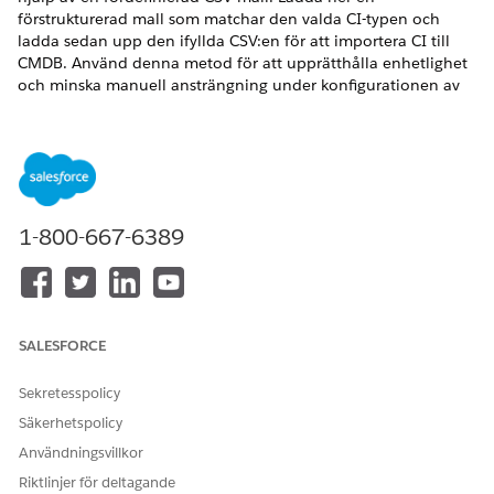
förstrukturerad mall som matchar den valda CI-typen och
ladda sedan upp den ifyllda CSV:en för att importera CI till
CMDB. Använd denna metod för att upprätthålla enhetlighet
och minska manuell ansträngning under konfigurationen av
CMDB.
VERSIONER SOM KRÄVS
Tillgängliga i: Lightning Experience
1-800-667-6389
Tillgängliga i:
Enterprise
,
Performance
och
Unlimited
Editions med Agentforce IT Service som har aktiverat CMDB
och Service Graph.
ANVÄNDARBEHÖRIGHETER SOM KRÄVS
SALESFORCE
Importera
Objekthanterare för IT-
konfigurationsobjekt:
servicekonfiguration
Sekretesspolicy
Visa
Objektläsare för IT-
Säkerhetspolicy
konfigurationsobjekttyper:
tjänstkonfiguration
Användningsvillkor
Riktlinjer för deltagande
Under CI-import importerar CMDB taggar associerade med CI