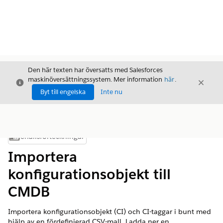
Den här texten har översatts med Salesforces
maskinöversättningssystem. Mer information
här
.
Stäng
Stäng
Stäng
Byt till engelska
Inte nu
Innehållsförteckningar
Visa innehållsförteckning
Importera
konfigurationsobjekt till
CMDB
Importera konfigurationsobjekt (CI) och CI-taggar i bunt med
hjälp av en fördefinierad CSV-mall. Ladda ner en