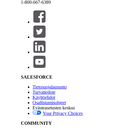
1-800-667-6389
Sulje
Sulje
Kokoonpanojen kohteet tyypeittäin
Määrityskohteet liiketoiminnan kriittisyyden muk
Kokoonpanojen kohteet tilan mukaan
Salesforce Help | Article
Kokoonpanon kohteen lisätiedot
Voit myös käyttää mittaristosuodattimia keskittyäks
SALESFORCE
koskevat kaikkia mittariston visualisointeja ja taulu
Tietosuojalausunto
Suodatin
Turvatiedote
Käyttöehdot
Aika
Osallistumisohjeet
Evästeasetusten keskus
CI-tyyppi
Your Privacy Choices
COMMUNITY
CI-tila