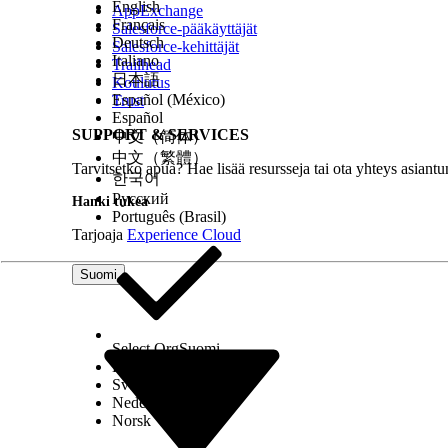
English
AppExchange
Français
Salesforce-pääkäyttäjät
Deutsch
Salesforce-kehittäjät
Italiano
Trailhead
RATKAISIKO TÄMÄ ARTIKKELI ONGELMASI?
日本語
Koulutus
Anna palautetta, jotta voimme kehittyä!
Español (México)
Trust
Español
SUPPORT & SERVICES
中文（简体）
中文（繁體）
Tarvitsetko apua? Hae lisää resursseja tai ota yhteys asiantu
한국어
Русский
Hanki tukea
Português (Brasil)
Tarjoaja
Experience Cloud
Suomi
Select Org
Suomi
Dansk
Svenska
Nederlands
Norsk