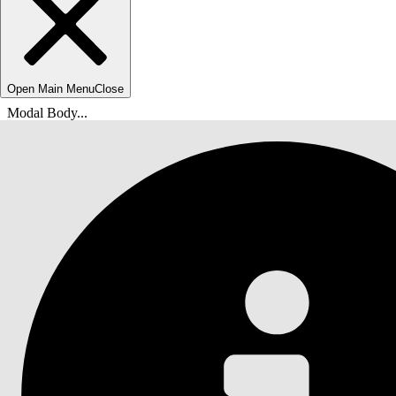
Open Main Menu
Close
Modal Body...
Olet tässä:
Salesforce-ohje
Asiakirja
Agentforce IT -palvelu