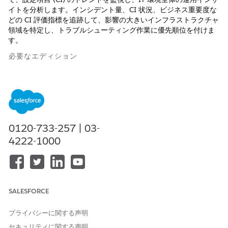
イトを分析します。インシデント量、CI 状況、ビジネス重要度な
どの CI 評価指標を追跡して、影響の大きいインフラストラクチャ
領域を特定し、トラブルシューティング作業に優先順位を付けま
す。
必要なエディション
使用可能なインターフェース: Lightning Experience
使用可能なエディション: Enterprise Edition、Unlimited
Edition、および Developer Edition (Agentforce IT Service お
よび Data Cloud 付属)
0120-733-257 | 03-
4222-1000
Configuration Management Insights (設定管理インサイト) ダッ
シュボードでは、CMDB に保存されている設定項目の評価指標と
運用インサイトを視覚的に確認できます。このダッシュボードを
使用して、インフラストラクチャ全体の CI の分布、運用状況、イ
ンシデントのトレンド、ビジネス上の重要度を監視します。
SALESFORCE
指標
説明
プライバシーに関する声明
Total Configuration Items
CMDB で追跡される設定項目
セキュリティに関する声明
(合計設定項目)