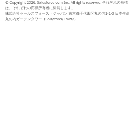
© Copyright 2026, Salesforce.com Inc. All rights reserved. それぞれの商標
時間
選択した時間範囲に基づいて
は、それぞれの商標所有者に帰属します。
ダッシュボード総計値を絞り
株式会社セールスフォース・ジャパン 東京都千代田区丸の内1-1-3 日本生命
丸の内ガーデンタワー（Salesforce Tower）
込みます。時間検索条件は、
すべてのダッシュボードの視
覚化に適用されます。
CI 種別
サーバー、アプリケーショ
ン、データベース、ネットワ
ークデバイスなどの設定項目
種別でダッシュボードデータ
を絞り込みます。
CI 状況
運用状況 (本番、メンテナン
ス、設置済み、廃止済みなど)
でダッシュボードデータを絞
り込みます。
この記事で問題は解決されましたか?
ご意見をお待ちしております。