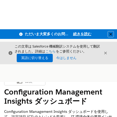
ただいま大変多くのお問い合わせをいただいており、ご連絡までにお時間を頂戴しております
続きを読む
Clo
この文章は Salesforce 機械翻訳システムを使用して翻訳
されました。詳細は
こちら
をご参照ください。
閉じる
閉じ
閉じる
英語に切り替える
今はしません
目次
目次を表示
Configuration Management
Insights ダッシュボード
Configuration Management Insights ダッシュボードを使用し
て、設定項目 (CI) のトレンドを監視し、IT 環境全体の運用インサ