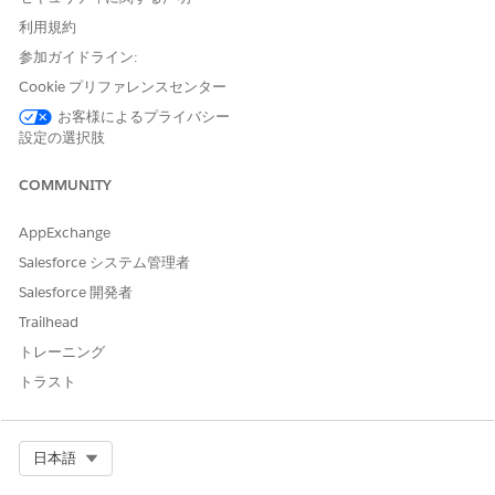
(CI) の合計数。
利用規約
種別ごとの設定項目
CI 種別 (ハードウェア、ソフ
参加ガイドライン:
トウェア、ネットワークアダ
プターなど) でグループ化され
Cookie プリファレンスセンター
た CI の数。
お客様によるプライバシー
設定の選択肢
ビジネス重要度別の設定項目
ビジネス重要度レベル別にグ
ループ化された CI の数。
COMMUNITY
状況別の設定項目
運用状況 (インストール済み、
廃止済み、メンテナンス、本
AppExchange
番、テストなど) 別にグループ
Salesforce システム管理者
化された CI の数。
Salesforce 開発者
設定項目の詳細
CI 名、種別、状況など、個々
Trailhead
の CI の詳細情報。
トレーニング
ダッシュボード検索条件を使用して、環境全体の特定の CI とトレ
トラスト
ンドに焦点を絞ることもできます。選択した検索条件はすべての
ダッシュボードの視覚化とテーブルに適用され、特定のグループ
の CI を効果的に分析できます。
Select Org
日本語
検索条件
説明