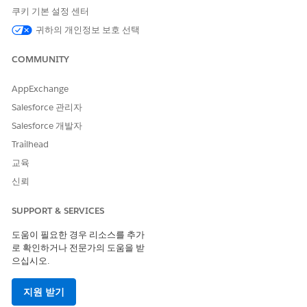
쿠키 기본 설정 센터
상태별 구성 항목
설치됨, 사용 중지됨, 서비스 점
검, 프로덕션 또는 테스트와 같
귀하의 개인정보 보호 선택
이 운영 상태별로 그룹화된 CI
수입니다.
COMMUNITY
구성 항목 세부 사항
CI 이름, 유형 및 상태를 포함하
AppExchange
여 개별 CI에 대한 자세한 정보
입니다.
Salesforce 관리자
Salesforce 개발자
또한 대시보드 필터를 사용하여 환경 전반의 특정 CI 및 추세에 집
Trailhead
중할 수 있습니다. 선택한 필터는 모든 대시보드 시각화 및 테이블
에 적용되어 특정 CI 그룹을 효과적으로 분석할 수 있습니다.
교육
신뢰
필터
설명
SUPPORT & SERVICES
시간
선택한 시간 범위를 기반으로
대시보드 메트릭을 필터링합니
도움이 필요한 경우 리소스를 추가
다. 시간 필터는 모든 대시보드
로 확인하거나 전문가의 도움을 받
시각화에 적용됩니다.
으십시오.
CI 유형
서버, 응용 프로그램, 데이터베
이스 또는 네트워크 장치와 같
지원 받기
은 구성 항목 유형별로 대시보