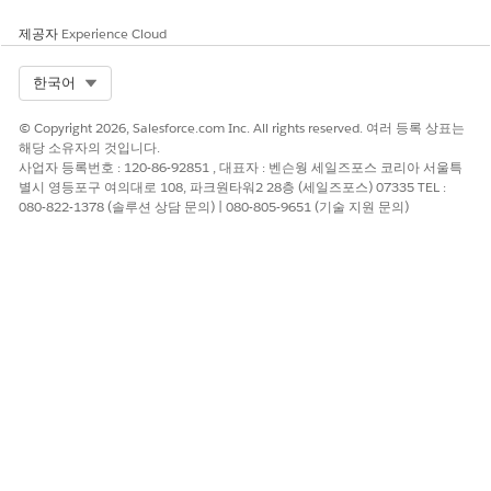
드 데이터를 필터링합니다.
제공자
Experience Cloud
CI 상태
프로덕션, 서비스 점검, 설치됨
또는 사용 중지됨과 같은 운영
Select Org
한국어
상태별로 대시보드 데이터를
필터링합니다.
© Copyright 2026, Salesforce.com Inc. All rights reserved. 여러 등록 상표는
해당 소유자의 것입니다.
사업자 등록번호 : 120-86-92851 , 대표자 : 벤슨웡 세일즈포스 코리아 서울특
별시 영등포구 여의대로 108, 파크원타워2 28층 (세일즈포스) 07335 TEL :
080-822-1378 (솔루션 상담 문의) | 080-805-9651 (기술 지원 문의)
이 기사를 통해 문제를 해결했습니까?
개선을 위한 의견을 보내주세요.
예
아니요