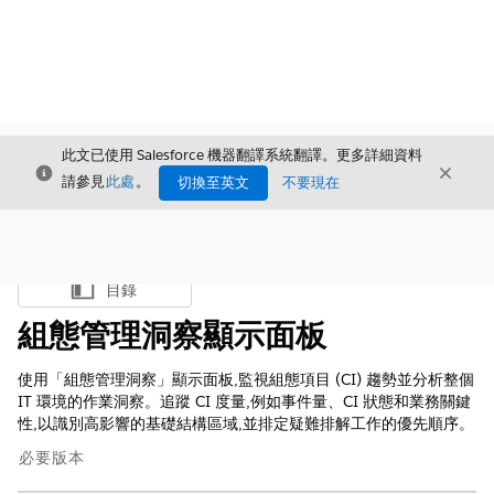
此文已使用 Salesforce 機器翻譯系統翻譯。更多詳細資料
結束
結束
結束
請參見
此處
。
切換至英文
不要現在
目錄
顯示目錄
組態管理洞察顯示面板
使用「組態管理洞察」顯示面板,監視組態項目 (CI) 趨勢並分析整個
IT 環境的作業洞察。追蹤 CI 度量,例如事件量、CI 狀態和業務關鍵
性,以識別高影響的基礎結構區域,並排定疑難排解工作的優先順序。
必要版本