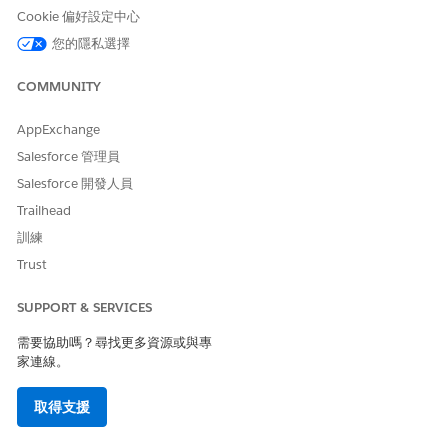
Cookie 偏好設定中心
組態項目詳細資料
個別 CI 的詳細資訊,包括 CI 名
稱、類型和狀態。
您的隱私選擇
您也可以使用顯示面板篩選條件來專注於整個環境中的特定 CI 和趨
COMMUNITY
勢。所選的篩選條件適用於所有顯示面板視覺效果與表格,協助您有
效分析 CIs 的特定群組。
AppExchange
Salesforce 管理員
篩選
描述
Salesforce 開發人員
時間
根據所選時間範圍篩選顯示面
Trailhead
板度量。時間篩選條件會套用
至所有顯示面板視覺效果。
訓練
Trust
CI 類型
依組態項目類型 (例如伺服器、
應用程式、資料庫或網路裝置)
篩選顯示面板資料。
SUPPORT & SERVICES
CI 狀態
依營運狀態 (例如生產、維護、
需要協助嗎？尋找更多資源或與專
已安裝或已淘汰) 篩選顯示面板
家連線。
資料。
取得支援