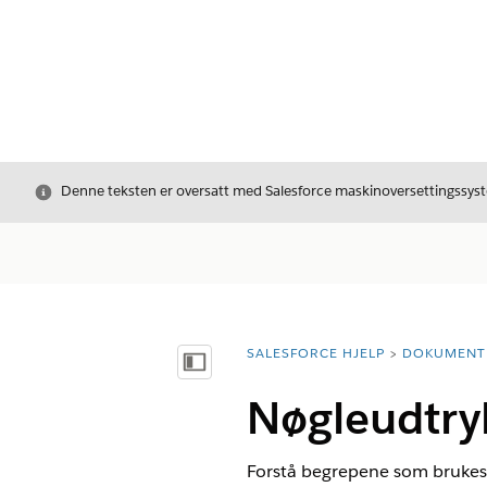
Avslutt
Denne teksten er oversatt med Salesforce maskinoversettingssyste
SALESFORCE HJELP
DOKUMENT
Du er her:
Vis innholdsfortegnelse
Nøgleudtryk
Forstå begrepene som brukes