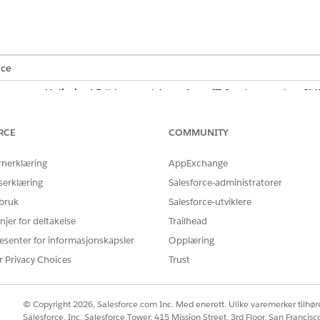
nce
mance
og
Unlimited
Edition med Agentforce IT Service som har CMD
BESKRIVELSE
RCE
COMMUNITY
En post som representerer et 
rnerklæring
AppExchange
CIs kan inkludere fysiske ak
rutere, virtuelle maskiner, 
serklæring
Salesforce-administratorer
Hver CI lagrer data, som eiers
 bruk
Salesforce-utviklere
konfigurasjonsdetaljer.
njer for deltakelse
Trailhead
En mal som definerer struktur
esenter for informasjonskapsler
Opplæring
kategori. CI-typen bestemmer 
hvordan CI vises i hierarkie
r Privacy Choices
Trust
operasjoner.
En etikett som hjelper til med
© Copyright 2026, Salesforce.com Inc. Med enerett. Ulike varemerker tilhøre
relaterte konfigurasjonselem
Salesforce, Inc. Salesforce Tower, 415 Mission Street, 3rd Floor, San Francis
inneholde én eller flere verd