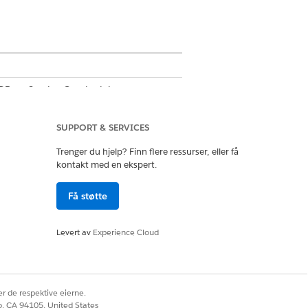
B og Service Graph aktivert.
SUPPORT & SERVICES
IT-aktivum eller -komponent i miljøet.
Trenger du hjelp? Finn flere ressurser, eller få
tiva som bærbare datamaskiner eller
kontakt med en ekspert.
programvareprogrammer og skytjenester.
kaps-, status- og
Få støtte
en og virkemåten til CIs i en bestemt
hvilke attributter hver CI har,
Levert av
Experience Cloud
t og hvordan den brukes i CMDB-
 å klassifisere, gruppere og identifisere
r de respektive eierne.
enter (CI-er) i CMDB. Koder kan
co, CA 94105, United States
ier og kan brukes manuelt eller via