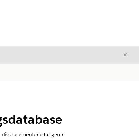
Avslut
Avslutt
ngsdatabase
 disse elementene fungerer