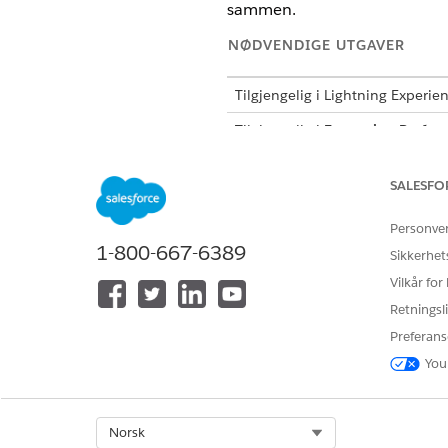
sammen.
NØDVENDIGE UTGAVER
Tilgjengelig i Lightning Experie
Tilgjengelig i
Enterprise
,
Perfor
TERM
SALESFO
Konfigurasjonselement (CI)
Personve
1-800-667-6389
Sikkerhet
Vilkår for
Retningsli
CI-type
Preferans
You
CI-kode
Select Org
Norsk