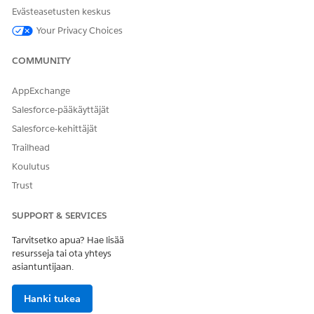
Evästeasetusten keskus
Your Privacy Choices
RATKAISIKO TÄMÄ ARTIKKELI ONGELMASI?
Anna palautetta, jotta voimme kehittyä!
COMMUNITY
Kyllä
Ei
AppExchange
Salesforce-pääkäyttäjät
Salesforce-kehittäjät
Trailhead
Koulutus
Trust
SUPPORT & SERVICES
Tarvitsetko apua? Hae lisää
resursseja tai ota yhteys
asiantuntijaan.
Hanki tukea