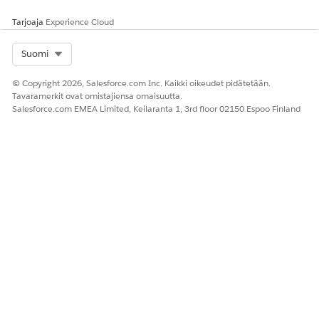
Tarjoaja
Experience Cloud
Select Org
Suomi
© Copyright 2026, Salesforce.com Inc. Kaikki oikeudet pidätetään.
Tavaramerkit ovat omistajiensa omaisuutta.
Salesforce.com EMEA Limited, Keilaranta 1, 3rd floor 02150 Espoo Finland