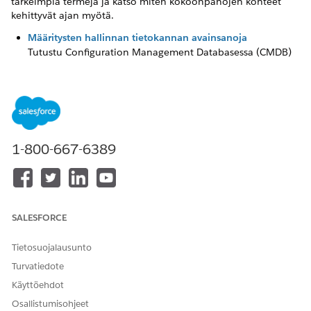
tärkeimpiä termejä ja katso miten kokoonpanojen kohteet
kehittyvät ajan myötä.
Määritysten hallinnan tietokannan avainsanoja
Tutustu Configuration Management Databasessa (CMDB)
käytettyihin termeihin ja miten nämä kohteet toimivat
yhdessä.
CMDB:n hyödyt
Katso miten Configuration Management Database (CMDB)
parantaa näkyvyyttä, tarkkuutta ja toimintatehokkuutta IT-
1-800-667-6389
ympäristössäsi. Tutustu kunkin CMDB-komponentin
tärkeimpiin hyötyihin, jotta voit tukea rakenteellisten
resurssien seurantaa ja luottavaista päätöksentekoa.
CMDB:n elinkaaren oppiminen
Tutustu kokoonpanodatan koko elinkaareen Määritysten
SALESFORCE
hallinta -tietokannassasi (CMDB). Tietäen, miten
kokoonpanojen kohteet (CI), CI-tyypit, CI-attribuutit ja CI-
Tietosuojalausunto
suhteet toimivat yhdessä, tiimisi voi rakentaa
Turvatiedote
rakenteellisen ja luotettavan resurssin inventaarion ja
Käyttöehdot
ylläpitää datan tarkkuutta eri järjestelmissä.
Osallistumisohjeet