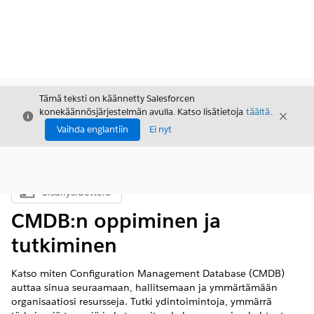
Tämä teksti on käännetty Salesforcen
konekäännösjärjestelmän avulla. Katso lisätietoja
täältä
.
Sulje
Sulje
Sulje
Vaihda englantiin
Ei nyt
Sisällysluettelo
Näytä sisällysluettelo
CMDB:n oppiminen ja
tutkiminen
Katso miten Configuration Management Database (CMDB)
auttaa sinua seuraamaan, hallitsemaan ja ymmärtämään
organisaatiosi resursseja. Tutki ydintoimintoja, ymmärrä