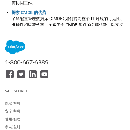
何协同工作。
探索 CMDB 的优势
了解配置管理数据库 (CMDB) 如何提高整个 IT 环境的可见性、
准确性和运营效率。探索每个 CMDB 组件的关键优势，以支持
结构化资产跟踪和自信的决策。
了解 CMDB 生命周期
了解配置管理数据库 (CMDB) 中配置数据的整个生命周期。了
解配置项目 (CI)、CI 类型、CI 属性和 CI 关系如何协同工作，
有助于团队构建结构可靠、跨系统的资产清单并保持数据准确
1-800-667-6389
性。
SALESFORCE
本文章是否解决您的问题？
请与我们共享您的想法，以便我们进行改进！
隐私声明
是
否
安全声明
使用条款
参与准则