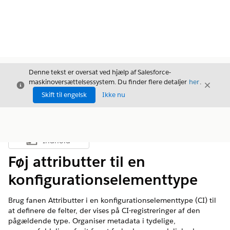
Denne tekst er oversat ved hjælp af Salesforce-
maskinoversættelsessystem. Du finder flere detaljer
her
.
Luk
Luk
Luk
Skift til engelsk
Ikke nu
Indhold
Vis indholdsfortegnelse
Føj attributter til en
konfigurationselementtype
Brug fanen Attributter i en konfigurationselementtype (CI) til
at definere de felter, der vises på CI-registreringer af den
pågældende type. Organiser metadata i tydelige,