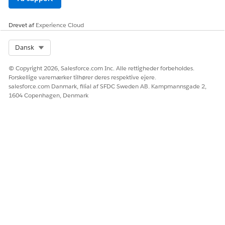
CI-registreringen, grupperet i det relevante attributsæt.
Drevet af
Experience Cloud
LØSTE DENNE ARTIKEL DIT PROBLEM?
Select Org
Dansk
Giv os besked, så vi kan forbedre os!
© Copyright 2026, Salesforce.com Inc. Alle rettigheder forbeholdes.
Ja
Nej
Forskellige varemærker tilhører deres respektive ejere.
salesforce.com Danmark, filial af SFDC Sweden AB. Kampmannsgade 2,
1604 Copenhagen, Denmark