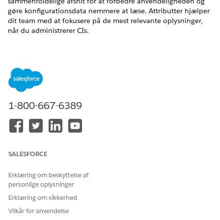
sammenfoldelige afsnit for at forbedre anvendeligheden og
gøre konfigurationsdata nemmere at læse. Attributter hjælper
dit team med at fokusere på de mest relevante oplysninger,
når du administrerer CIs.
EDITIONSHEADING
Tilgængelig i: Lightning Experience
Tilgængelig i:
Enterprise
,
Performance
og
Unlimited
Edition
med Agentforce IT-tjeneste, der har CMDB og Service Graph
1-800-667-6389
aktiveret.
BRUGERTILLADELSER PÅKRÆVET
Føj attributter til
IT-
konfigurationselementtyper:
serviceelementkonfiguration
SALESFORCE
stypemanager
Erklæring om beskyttelse af
Du kan administrere attributter for en
personlige oplysninger
konfigurationselementtype på fanen Attributter på en CI-
Erklæring om sikkerhed
registreringsside. Definerede attributter tildeles direkte til den
Vilkår for anvendelse
valgte CI-type. F.eks. kan en databaseservers CI-type inkludere