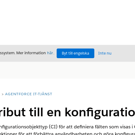
gssystem. Mer information
här
.
Byt till engelska
Inte nu
T
AGENTFORCE IT-TJÄNST
tribut till en konfigurat
nfigurationsobjekttyp (CI) för att definiera fälten som visas 
ektioner för att förbättra användbarheten och göra konfigura