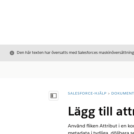
Stäng
Den här texten har översatts med Salesforces maskinöversättnin
SALESFORCE-HJÄLP
DOKUMEN
Du är här:
Visa innehållsförteckning
Lägg till at
Använd fliken Attribut i en ko
metadata i tydliga, döljbara s