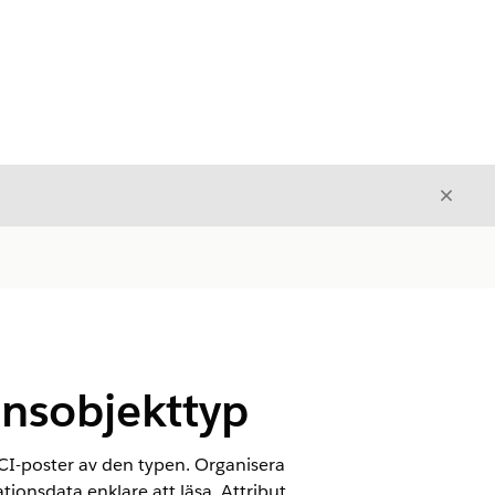
Stäng
Stäng
ionsobjekttyp
i CI-poster av den typen. Organisera
tionsdata enklare att läsa. Attribut