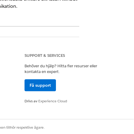
ikation.
aktiverat CMDB och Service Graph.
SUPPORT & SERVICES
Behöver du hjälp? Hitta fler resurser eller
vicekonfiguration
kontakta en expert.
 Definierade attribut tilldelas
Få support
ibut som instansnamn, portnummer
Drivs av
Experience Cloud
en virtuell arbetsstations CI-typ
tationens CI-typ.
en tillhör respektive ägare.