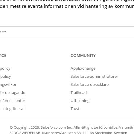
å den mest relevanta informationen vid hantering av kommun
ence
rmance
och
Unlimited
Editions med Agentforce IT Service som har 
RCE
COMMUNITY
ANVÄNDARBEHÖRIGHETER SOM KRÄVS
ionsobjekttyper:
Objekttyphanterare för IT-ser
policy
AppExchange
policy
Salesforce-administratörer
 konfigurationsobjekttyp på fliken Attribut på en CI-postsida.
gsvillkor
Salesforce-utvecklare
n. Till exempel kan en databasservers CI-typ inkludera attr
 för deltagande
Trailhead
ttribut.
referenscenter
Utbildning
 som förs vidare från en överordnad CI-typ. Till exempel kan 
 integritetsval
Trust
stemversion och minnesstorlek från den överordnade arbetss
h Servicegraf
i Appstartaren.
© Copyright 2026, Salesforce.com Inc. Alla rättigheter förbehålles. Varumärk
inistration
och välj sedan
CMDB
.
SFDC SWEDEN AB, Klarabergsviadukten 63, 111 64 Stockholm, Sweden