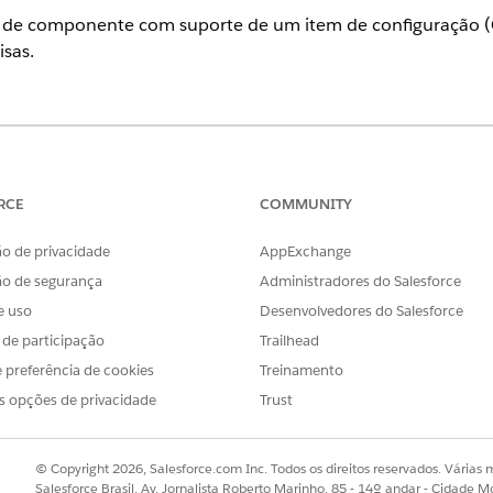
s de componente com suporte de um item de configuração (
isas.
ience
se
,
Performance
e
Unlimited
com o Serviço de TI Agentforce com C
RCE
COMMUNITY
PERMISSÕES DE USUÁRIO NECESSÁRIAS
o de privacidade
AppExchange
es:
Gerenciador de item de confi
ão de segurança
Administradores do Salesforce
e uso
Desenvolvedores do Salesforce
 criar ou excluir apenas determinados tipos de componente na g
s de participação
Trailhead
ente com suporte incluem adaptador de rede, instância de software
 preferência de cookies
Treinamento
e dispositivo periférico.
s opções de privacidade
Trust
ocalize e selecione
CMDB e Gráfico de serviço
.
© Copyright 2026, Salesforce.com Inc. Todos os direitos reservados. Várias m
ecione
Itens de configuração
e, em seguida, selecione
Todos os ite
Salesforce Brasil, Av. Jornalista Roberto Marinho, 85 - 14º andar - Cidade M