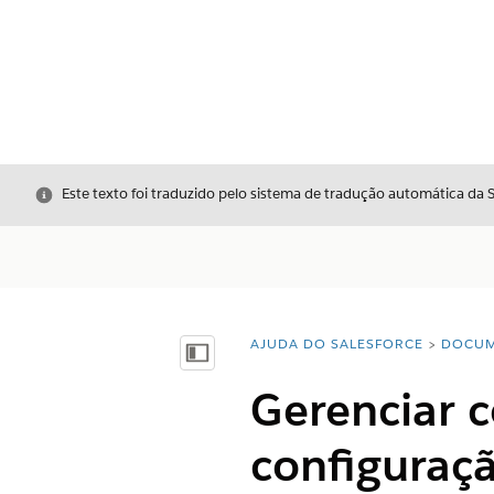
Fechar
Este texto foi traduzido pelo sistema de tradução automática da 
AJUDA DO SALESFORCE
DOCUM
Você está aqui:
Mostrar índice
Gerenciar 
configuraç