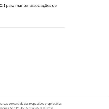
CI) para manter associações de
MDB e Service Graph habilitados.
guração do Serviço de TI
uia
Componentes
de um registro de
, software instalado, disco de
arcas comerciais dos respectivos proprietários.
ns de configuração
.
onções, São Paulo - SP, 04575-000 Brasil