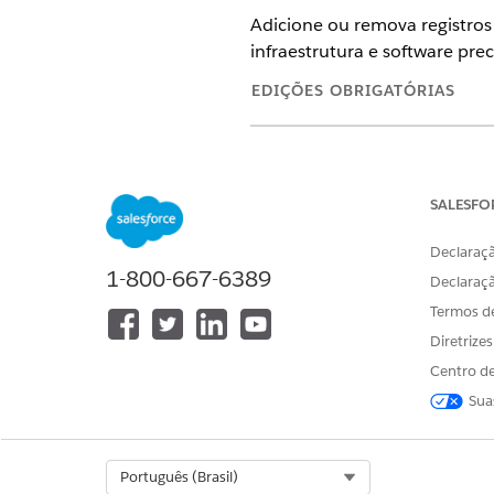
Adicione ou remova registro
infraestrutura e software prec
EDIÇÕES OBRIGATÓRIAS
Disponível em: Lightning Exper
Disponível em: Edições
Enterpri
SALESFO
Declaraçã
1-800-667-6389
Para criar ou excluir component
Declaraç
Termos d
Você pode
Diretrize
IMPORTANTE
CI. Os tipos de compon
Centro de
armazenamento de rede 
Sua
No Iniciador de aplicativos, l
No painel de navegação, sel
Select Org
Português (Brasil)