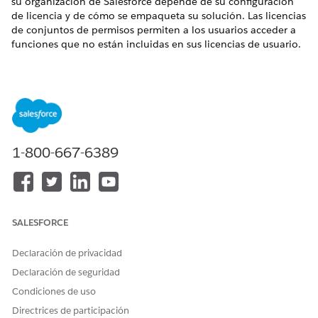
su organización de Salesforce depende de su configuración
de licencia y de cómo se empaqueta su solución. Las licencias
de conjuntos de permisos permiten a los usuarios acceder a
funciones que no están incluidas en sus licencias de usuario.
EDICIONES NECESARIAS
Disponible en: Lightning Experience
Disponible en: Ediciones
Enterprise
,
Performance
y
Unlimited
con Agentforce IT Service.
1-800-667-6389
PERMIS
CONJUNTOS DE PERMISOS DE CMDB
OS
INCLUI
PROPIE
LECTOR
GESTO
LECTOR
LECTOR
DOS
TARIO
DE
R DE
DE
DE
DE
ELEMEN
TIPO
TIPO
REGIST
SALESFORCE
ELEMEN
TOS DE
DE
DE
ROS
TO DE
CONFI
ELEMEN
ELEMEN
RELACI
Declaración de privacidad
CONFI
GURACI
TO DE
TO DE
ONADO
GURACI
ÓN DE
CONFI
CONFIG
S CON
Declaración de seguridad
ÓN DE
SERVIC
GURACI
URACIÓ
SERVIC
Condiciones de uso
SERVIC
IO DE
ÓN DE
N DE
IO DE
IO DE
TI
SERVIC
SERVIC
TI
Directrices de participación
TI
IO DE
IO DE