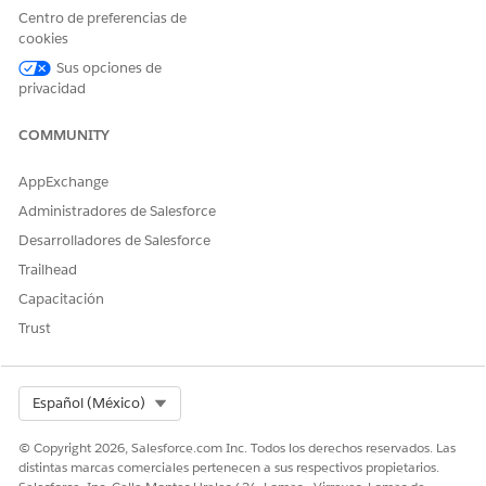
TI
TI
Centro de preferencias de
cookies
Ver
Sí
Sí
No
No
No
Sus opciones de
elemen
privacidad
tos de
configu
ración
COMMUNITY
Crear o
No
No
No
No
No
AppExchange
modific
ar
Administradores de Salesforce
elemen
Desarrolladores de Salesforce
tos de
configu
Trailhead
ración
Capacitación
Poseer
Sí
No
No
No
No
Trust
y
gestion
ar
Select Org
elemen
Español (México)
tos de
configu
© Copyright 2026, Salesforce.com Inc. Todos los derechos reservados. Las
ración
distintas marcas comerciales pertenecen a sus respectivos propietarios.
asignad