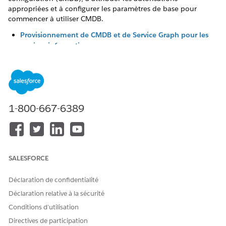
appropriées et à configurer les paramètres de base pour
commencer à utiliser CMDB.
Provisionnement de CMDB et de Service Graph pour les
services informatiques
Provisionnez CMDB et Servicegraph pour créer
l'environnement CMDB requis et préparer votre
organisation à la configuration. Provisionnement crée un
locataire CMDB dédié et active les licences et les services
requis. Terminez le provisionnement avant de configurer
1-800-667-6389
CMDB dans Salesforce Go. Le provisionnement manuel
permet de visualiser le statut de provisionnement et de
définir clairement le chemin de récupération en cas
d'échec d'une tentative précédente.
Configuration de CMDB en utilisant Salesforce Go
SALESFORCE
Configurez rapidement votre CMDB en quelques étapes
seulement en utilisant Salesforce Go. Utilisez l'expérience
Déclaration de confidentialité
de configuration guidée pour activer la fonctionnalité
Déclaration relative à la sécurité
CMDB, les options de découverte et configurer des règles
Conditions d’utilisation
de population de données. Réduisez la configuration
Directives de participation
manuelle et déverrouillez les principales fonctionnalités