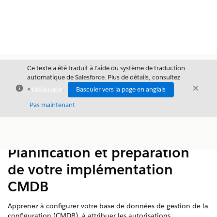
Ce texte a été traduit à l’aide du système de traduction
automatique de Salesforce. Plus de détails, consultez
Fermer
Ferme
<
cette page
.
Basculer vers la page en anglais
Fermer
Pas maintenant
Table des
Afficher la table des matières
matières
Planification et préparation
de votre implémentation
CMDB
Apprenez à configurer votre base de données de gestion de la
configuration (CMDB), à attribuer les autorisations