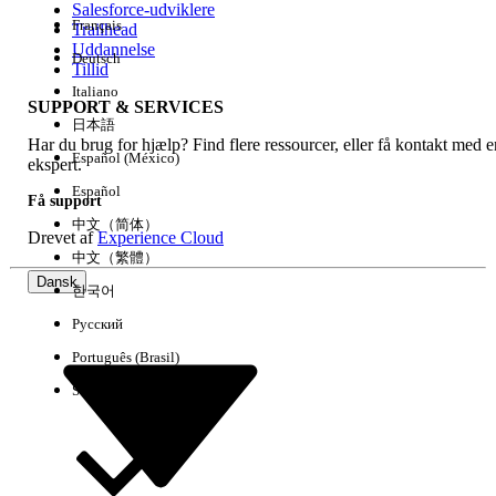
Salesforce-udviklere
Français
Trailhead
Experience
Uddannelse
Deutsch
Tillid
Italiano
SUPPORT & SERVICES
日本語
Har du brug for hjælp? Find flere ressourcer, eller få kontakt med e
Ryd alle
Udført
Español (México)
ekspert.
Español
Få support
中文（简体）
Drevet af
Experience Cloud
中文（繁體）
Dansk
한국어
Русский
Português (Brasil)
Suomi
Ingen resultater