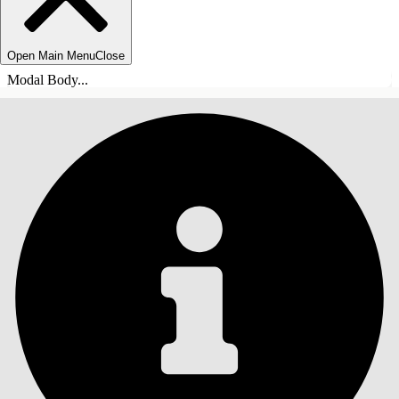
Open Main Menu
Close
Modal Body...
INDHOLD
Søg
Vis indholdsfortegnelse
Indhold