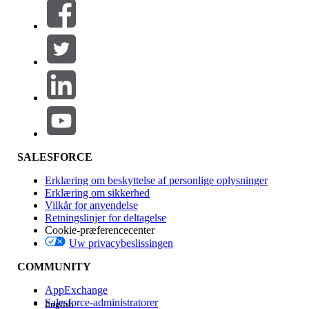
Filtre (0)
VÆLG FILTRE
Tilføj
Produktområde
Funktionspåvirkning
SALESFORCE
Erklæring om beskyttelse af personlige oplysninger
Erklæring om sikkerhed
Vilkår for anvendelse
Retningslinjer for deltagelse
Cookie-præferencecenter
Uw privacybeslissingen
Version
COMMUNITY
AppExchange
Salesforce-administratorer
English