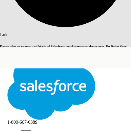
Søg
Luk
Denne tekst er oversat ved hjælp af Salesforce-maskinoversættelsessystem. Du finder flere
Skift til engelsk
Ikke nu
detaljer
her
.
Luk
Luk
1-800-667-6389