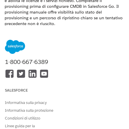
e abilita le licenze e i servizi richiesti. Completare il
provisioning prima di configurare CMDB in Salesforce Go. Il
provisioning manuale offre visibilità sullo stato del
provisioning e un percorso di ripristino chiaro se un tentativo
precedente non è riuscito.
VERSIONI (EDITION) RICHIESTE
Disponibile nelle versioni: Lightning Experience
Disponibile in:
Enterprise
Edition,
Performance
Edition e
1-800-667-6389
Unlimited
Edition con Agentforce IT Service.
AUTORIZZAZIONI UTENTE NECESSARIE
Per eseguire il provisioning
Visualizza impostazione e
SALESFORCE
di CMDB:
configurazione
Il provisioning crea il tenant CMDB necessario per
Informativa sulla privacy
l'impostazione. Fino al completamento del provisioning, la
Informativa sulla protezione
configurazione CMDB e le funzioni correlate rimangono non
Condizioni di utilizzo
disponibili.
Linee guida per la
Il provisioning viene eseguito in background ed è possibile