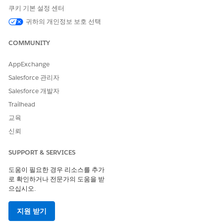
쿠키 기본 설정 센터
CMDB 서비스 활성화됨
귀하의 개인정보 보호 선택
어느 단계에서든 프로비저닝에 실패하면 상태에 실패가 표시됩니
다. 이 페이지에서 프로비저닝 작업을 다시 실행할 수 있습니다.
COMMUNITY
설정에서 빠른 찾기 상자에 CMDB를 입력합니다.
기능 설정에서
CMDB 및 서비스 그래프
를 선택합니다.
AppExchange
프로비저닝 상태 섹션을 검토합니다.
Salesforce 관리자
상태가 프로비저닝되지 않음 또는 실패인 경우
Provision
Salesforce 개발자
CMDB
를 클릭합니다.
상태가 프로비저닝됨으로 변경될 때까지 기다립니다.
Trailhead
프로비저닝에는 몇 분 정도 걸릴 수 있습니다. 작업을 실행하는
교육
동안 페이지를 떠날 수 있습니다.
신뢰
상태에 프로비저닝됨이 표시되면 프로비저닝 활동 섹션에 세부 사
항이 채워집니다.
SUPPORT & SERVICES
도움이 필요한 경우 리소스를 추가
로 확인하거나 전문가의 도움을 받
으십시오.
지원 받기