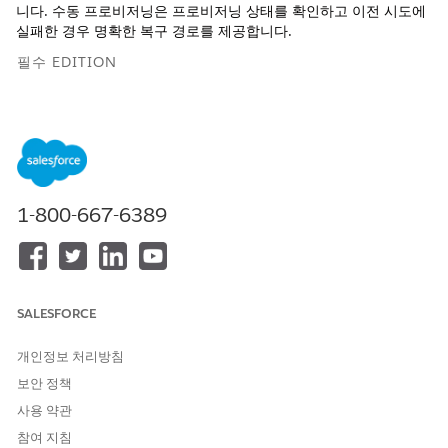
니다. 수동 프로비저닝은 프로비저닝 상태를 확인하고 이전 시도에
실패한 경우 명확한 복구 경로를 제공합니다.
필수 EDITION
지원 제품: Lightning Experience
지원 제품: Agentforce IT 서비스가 포함된
Enterprise
,
Performance
및
Unlimited
Edition.
1-800-667-6389
필요한 사용자 권한
CMDB 프로비저닝:
설정 및 구성 보기
프로비저닝은 설정에 필요한 CMDB 테넌트를 만듭니다. 프로비저
닝이 완료될 때까지 CMDB 구성 및 관련 기능을 사용할 수 없습니
SALESFORCE
다.
개인정보 처리방침
프로비저닝은 백그라운드에서 실행되며 작업을 실행하는 동안 페이
지를 떠날 수 있습니다.
보안 정책
사용 약관
페이지에 현재 프로비저닝 상태 및 작업 단계가 표시됩니다.
참여 지침
적용된 라이센스