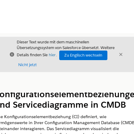
Dieser Text wurde mit dem maschinellen
Übersetzungssystem von Salesforce übersetzt. Weitere
Schließen
Schli
Details finden Sie
hier
.
Zu Englisch wechseln
Schließ
Nicht jetzt
Inhalt
Inhalt anzeigen
onfigurationselementbeziehung
nd Servicediagramme in CMDB
ne Konfigurationselementbeziehung (CI) definiert, wie
rmögenswerte in Ihrer Configuration Management Database (CMDB
teinander interagieren. Das Servicediagramm visualisiert die