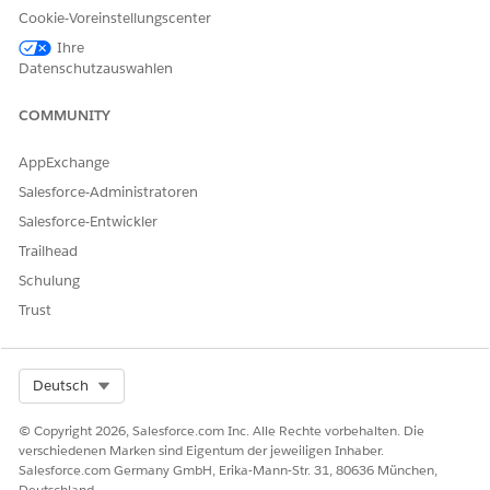
Verwenden Sie das Servicediagramm, um anzuzeigen, wie ein
Cookie-Voreinstellungscenter
Konfigurationselement mit anderen Datenbeständen in Ihrer
Ihre
gesamten IT-Landschaft verbunden ist. Mithilfe der visuellen Karte
Datenschutzauswahlen
können Teams Auswirkungen bewerten, Abhängigkeiten
identifizieren und Probleme schneller beheben. Sie können auch
COMMUNITY
vordefinierte oder benutzerdefinierte Servicediagrammlayouts
verwenden, um sich auf bestimmte Perspektiven eines Service zu
AppExchange
konzentrieren.
Salesforce-Administratoren
Salesforce-Entwickler
Trailhead
KONNTEN SIE IHR PROBLEM MITHILFE DIESES ARTIKELS LÖSEN?
Schulung
Geben Sie uns Feedback, damit wir uns verbessern können.
Trust
Ja
Nein
Select Org
Deutsch
© Copyright 2026, Salesforce.com Inc. Alle Rechte vorbehalten. Die
verschiedenen Marken sind Eigentum der jeweiligen Inhaber.
Salesforce.com Germany GmbH, Erika-Mann-Str. 31, 80636 München,
Deutschland