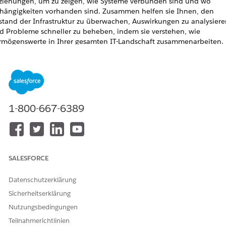
ziehungen, um zu zeigen, wie Systeme verbunden sind und wo
hängigkeiten vorhanden sind. Zusammen helfen sie Ihnen, den
stand der Infrastruktur zu überwachen, Auswirkungen zu analysiere
d Probleme schneller zu beheben, indem sie verstehen, wie
rmögenswerte in Ihrer gesamten IT-Landschaft zusammenarbeiten.
RFORDERLICHE EDITIONEN
erfügbarkeit: Lightning Experience
erfügbarkeit:
Enterprise
,
Performance
und
Unlimited
Edition mit
1-800-667-6389
gentforce IT Service mit aktivierter CMDB und Servicediagramm.
Definieren von Konfigurationselementabhängigkeiten mit
Beziehungen
Konfigurationselementbeziehungen verbinden
SALESFORCE
Konfigurationselemente, um zu zeigen, wie sie interagieren oder
voneinander abhängen. Mithilfe von CI-Beziehungen können real
Datenschutzerklärung
Abhängigkeiten zwischen Hardware, Software, Cloud-Ressourcen 
Services definiert werden.
Sicherheitserklärung
Nutzungsbedingungen
Visualisieren von Konfigurationselementbeziehungen mit dem
Servicediagramm
Teilnahmerichtlinien