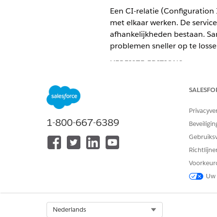
Een CI-relatie (Configuratio
met elkaar werken. De service
afhankelijkheden bestaan. Sa
problemen sneller op te loss
VEREISTE EDITIONS
Beschikbaar in: Lightning Exper
SALESFO
Beschikbaar in:
Enterprise
,
Perf
Privacyve
ingeschakeld.
1-800-667-6389
Beveiligin
Afhankelijkheden van configur
Gebruiks
Configuratie-itemrelaties (CI)
Richtlijn
relaties helpen bij het defin
Voorkeur
Configuratie-itemrelaties visu
Uw 
Gebruik Servicegrafiek om we
visuele kaart kunnen teams s
gedefinieerde of aangepaste s
Select Org
Nederlands