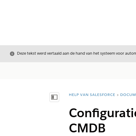
Sluiten
Deze tekst werd vertaald aan de hand van het systeem voor automa
HELP VAN SALESFORCE
DOCUM
U bent hier:
Inhoudsopgave weergeven
Configurati
CMDB