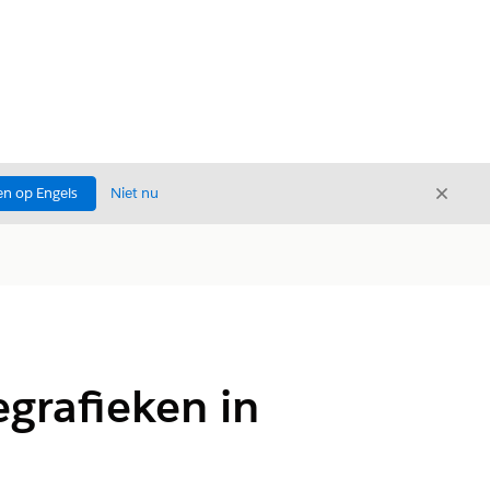
Sluite
n op Engels
Niet nu
Sluiten
egrafieken in