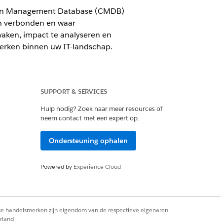
ation Management Database (CMDB)
ijn verbonden en waar
aken, impact te analyseren en
werken binnen uw IT-landschap.
SUPPORT & SERVICES
CMDB en Service Graph zijn
Hulp nodig? Zoek naar meer resources of
neem contact met een expert op.
Ondersteuning ophalen
en of van elkaar afhankelijk zijn. CI-
udresources en services.
Powered by
Experience Cloud
dere activa in uw IT-landschap. Met de
oblemen oplossen. U kunt ook vooraf
ectieven van een service.
rse handelsmerken zijn eigendom van de respectieve eigenaren.
rland