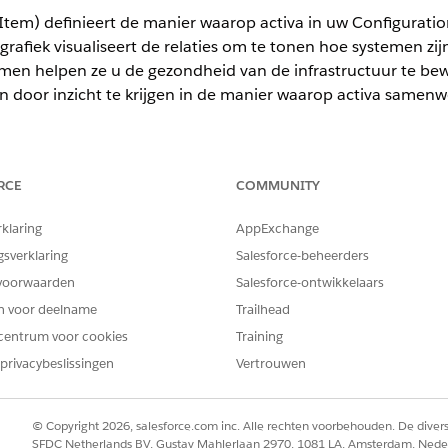
n Item) definieert de manier waarop activa in uw Configur
grafiek visualiseert de relaties om te tonen hoe systemen z
men helpen ze u de gezondheid van de infrastructuur te bew
en door inzicht te krijgen in de manier waarop activa samen
ience
RCE
COMMUNITY
ormance
en
Unlimited
Edition met Agentforce IT Service waarvoor 
rklaring
AppExchange
gsverklaring
Salesforce-beheerders
atie-items definiëren met relaties
voorwaarden
Salesforce-ontwikkelaars
 verbinden configuratie-items om te laten zien hoe ze interactie hebb
en voor deelname
Trailhead
iëren van werkelijke afhankelijkheden tussen hardware, software, clo
centrum voor cookies
Training
aliseren met servicegrafiek
privacybeslissingen
Vertrouwen
er te geven hoe een configuratie-item (CI) wordt verbonden met an
neller de impact beoordelen, afhankelijkheden identificeren en pr
ervicegrafieklay-outs gebruiken om u te richten op specifieke persp
© Copyright 2026, salesforce.com inc. Alle rechten voorbehouden. De dive
SFDC Netherlands BV, Gustav Mahlerlaan 2970, 1081 LA, Amsterdam, Nede