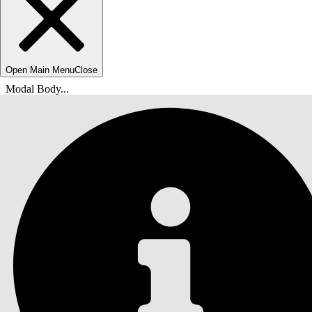
Open Main Menu
Close
Modal Body...
您位於此處：
Salesforce 說明
文件
Agentforce IT 服務