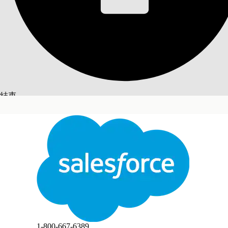
CMDB 中的組態項
組態項目 (CI) 關係定義組態管理資料庫 (CMD
的位置。透過瞭解資產如何在整個 IT 環境之間共同
必要版本
結束
提供版本：Lightning Experience
提供版本：已啟用 CMDB 和 Service Graph 的 Agentfo
切換至英文
不
此文已使用 Salesforce 機器翻譯系統翻譯。更多詳細資料請參見
此處
。
使用關係定義組態項目相依性
組態項目 (CI) 關係會將組態項目連線,以顯示組態
性。
使用服務圖表視覺化組態項目關係
結束
結束
使用「服務」圖表可檢視「組態項目」(CI) 如何在整
您也可以使用預先定義或自訂的服務圖表版面配置來專
此文章是否解決您的問題？
1-800-667-6389