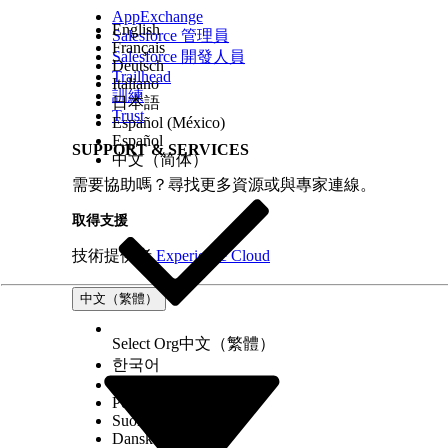
AppExchange
English
Salesforce 管理員
Français
Salesforce 開發人員
Deutsch
Trailhead
Italiano
訓練
日本語
Trust
Español (México)
Español
SUPPORT & SERVICES
中文（简体）
需要協助嗎？尋找更多資源或與專家連線。
取得支援
技術提供者
Experience Cloud
中文（繁體）
Select Org
中文（繁體）
한국어
Русский
Português (Brasil)
Suomi
Dansk