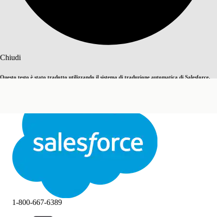
Cerca
Chiudi
Questo testo è stato tradotto utilizzando il sistema di traduzione automatica di Salesforce.
Passa all'inglese
Non ora
Ulteriori dettagli sono disponibili
qui
.
Chiudi
Chiudi
1-800-667-6389