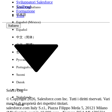
Sviluppatori Salesforce
Trailhead
Select Org
Italiano
Esperienza
Formazione
日本語
Trust
Español (México)
Italiano
Español
Cancella tutto
Chiudi
中文（简体）
中文（繁體）
한국어
Русский
Português (Brasil)
Suomi
Dansk
Svenska
Select Org
Nederlands
© Copyright 2026, Salesforce.com Inc. Tutti i diritti riservati. Vari
marchi di proprietà dei rispettivi titolari.
Norsk
salesforce.com Italy S.r.l., Piazza Filippo Meda 5, 20121 Milano
Nessun risultato