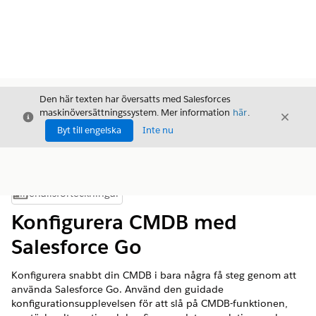
Den här texten har översatts med Salesforces
maskinöversättningssystem. Mer information
här
.
Stäng
Stäng
Stäng
Byt till engelska
Inte nu
Innehållsförteckningar
Visa innehållsförteckning
Konfigurera CMDB med
Salesforce Go
Konfigurera snabbt din CMDB i bara några få steg genom att
använda Salesforce Go. Använd den guidade
konfigurationsupplevelsen för att slå på CMDB-funktionen,