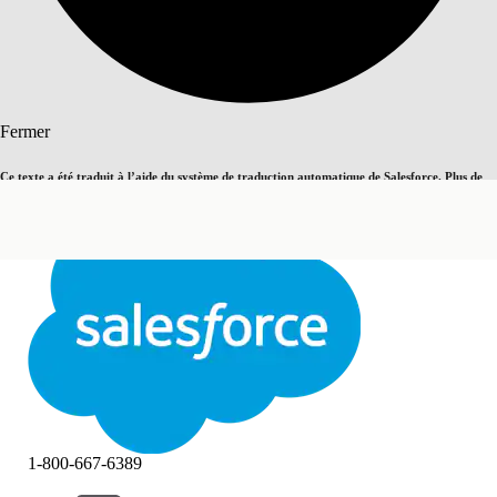
Rechercher
Fermer
Ce texte a été traduit à l’aide du système de traduction automatique de Salesforce. Plus de
Basculer vers la page en anglais
détails, consultez <
cette page
.
Pas maintenant
Fermer
Fermer
1-800-667-6389