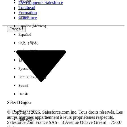
Deutsch
Développeurs Salesforce
Trailhead
Italiano
Expérience
Formation
Confiance
日本語
Español (México)
Français
Español
Effacer tout
Terminé
中文（简体）
中文（繁體）
한국어
Русский
Português (Brasil)
Suomi
Dansk
Select Org
Svenska
Nederlands
© Copyright 2026, Salesforce.com Inc. Tous droits réservés. Les
autres marques appartiennent à leurs propriétaires respectifs.
Norvégien
Salesforce.com France SAS – 3 Avenue Octave Gréard – 75007
Aucun résultat