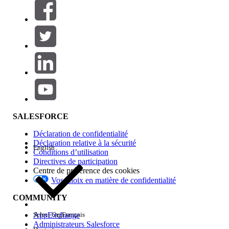
Filtrer par (0)
SÉLECTIONNER DES FILTRES
Ajouter
Gamme de produits
Impact des fonctionnalités
SALESFORCE
Déclaration de confidentialité
Déclaration relative à la sécurité
English
Conditions d’utilisation
Directives de participation
Centre de préférence des cookies
Vos choix en matière de confidentialité
Edition
COMMUNITY
AppExchange
Select Org
Français
Administrateurs Salesforce