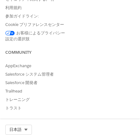
利用規約
参加ガイドライン:
Cookie プリファレンスセンター
お客様によるプライバシー
設定の選択肢
COMMUNITY
AppExchange
Salesforce システム管理者
サービスグラフには、各設定項目レコードからアクセスできま
Salesforce 開発者
す。関連アセットを調べるには、CI を選択し、
［Service
Trailhead
Graph］
をクリックします。レベル深度スライダーを使用して、
トレーニング
グラフに表示する関連項目のレイヤー数を制御します。
トラスト
Select Org
日本語
サービスグラフには、[リレーション] タブを使用して CI
メモ