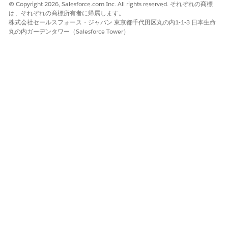
レコードで定義されたリレーションのみが表示されます。ソー
© Copyright 2026, Salesforce.com Inc. All rights reserved. それぞれの商標
は、それぞれの商標所有者に帰属します。
スまたは対象リレーションを定義して、アセットのつながりを
株式会社セールスフォース・ジャパン 東京都千代田区丸の内1-1-3 日本生命
視覚化できます。
丸の内ガーデンタワー（Salesforce Tower）
サービスグラフレイアウトは、サービスの特定の観点に焦点を絞
るのに役立ちます。可能なすべてのリレーションを表示する代わ
りに、レイアウトを切り替えて、タスクに関連する設定項目とリ
レーションのみを探索できます。たとえば、異なるレイアウトを
使用して次のことができます。
インフラストラクチャの連動関係の表示
コミュニケーションパスの分析
アプリケーションの所有権と影響を理解する
サービスグラフレイアウトは、グラフに表示される設定項目とリ
レーションを制御します。レイアウトでは、以下が定義されま
す。
含まれる設定項目種別
これらの項目を接続するリレーション種別
外部設定項目をグラフに表示するかどうか
インフラストラクチャ、ネットワーク、サービストポロジなどの