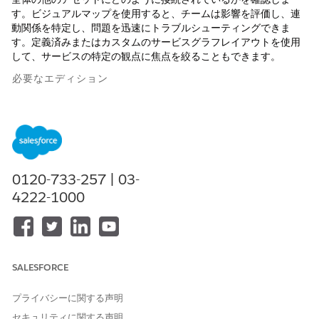
す。ビジュアルマップを使用すると、チームは影響を評価し、連
動関係を特定し、問題を迅速にトラブルシューティングできま
す。定義済みまたはカスタムのサービスグラフレイアウトを使用
して、サービスの特定の観点に焦点を絞ることもできます。
必要なエディション
使用可能なインターフェース: Lightning Experience
使用可能なエディション: CMDB およびサービスグラフが有効
になっている Agentforce IT Service が付属する
Enterprise
Edition、
Performance
Edition、および
Unlimited
Edition。
0120-733-257 | 03-
4222-1000
サービスグラフには、上流または下流のリレーションを介して選
択した CI に接続するすべての設定項目 (CI) のグラフィックビュ
ーが表示されます。各 CI はノードとして表示され、矢印でリレー
ションの方向が示されます。
サービスグラフを使用して、システムとサービスの構造を把握で
SALESFORCE
きます。潜在的な障害ポイントを特定し、影響を受けるサービス
を追跡して、変更の影響を分析します。グラフには、CI の各ペア
プライバシーに関する声明
間のリレーション種別を示す色分けされた凡例が含まれます。
セキュリティに関する声明