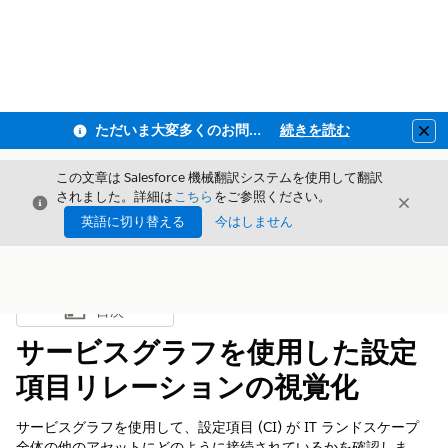
ただいま大変多くのお問い合わせをいただいており、ご連絡までにお時間を頂戴しております
続きを読む
Clo
この文章は Salesforce 機械翻訳システムを使用して翻訳
されました。詳細は
こちら
をご参照ください。
閉じる
閉じ
閉じる
英語に切り替える
今はしません
目次
目次を表示
サービスグラフを使用した設定
項目リレーションの視覚化
サービスグラフを使用して、設定項目 (CI) が IT ランドスケープ
全体の他のアセットにどのように接続されているかを確認しま