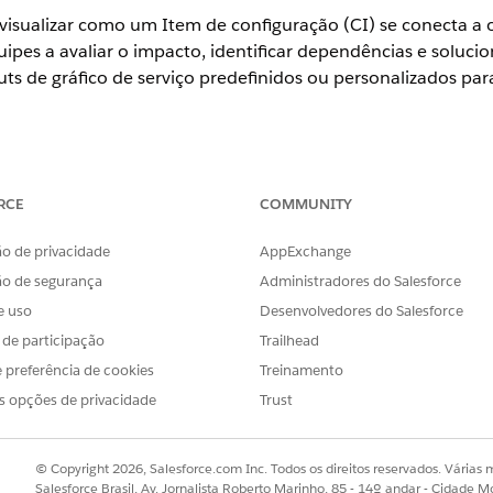
a visualizar como um Item de configuração (CI) se conecta a
uipes a avaliar o impacto, identificar dependências e soluc
 de gráfico de serviço predefinidos ou personalizados para 
ience
RCE
COMMUNITY
se
,
Performance
e
Unlimited
com o Serviço de TI Agentforce com C
o de privacidade
AppExchange
a visualização gráfica de todos os itens de configuração (CI
ão de segurança
Administradores do Salesforce
acionamentos a montante ou a jusante. Cada CI aparece co
e uso
Desenvolvedores do Salesforce
s de participação
Trailhead
 preferência de cookies
Treinamento
erviço para entender como os sistemas e serviços são estrut
os afetados e analise o impacto das alterações. O gráfico i
s opções de privacidade
Trust
elacionamento entre cada par de CIs.
© Copyright 2026, Salesforce.com Inc. Todos os direitos reservados. Várias m
Salesforce Brasil, Av. Jornalista Roberto Marinho, 85 - 14º andar - Cidade M