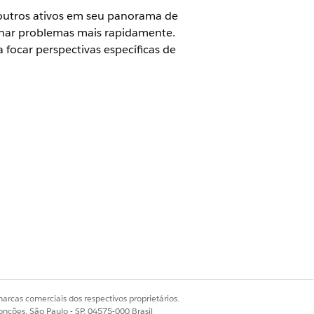
 outros ativos em seu panorama de
ionar problemas mais rapidamente.
focar perspectivas específicas de
MDB e Service Graph habilitados.
s) que se conectam ao CI
mo um nó, com setas mostrando a
urados. Identifique possíveis pontos
nclui uma legenda codificada por
arcas comerciais dos respectivos proprietários.
onções, São Paulo - SP, 04575-000 Brasil