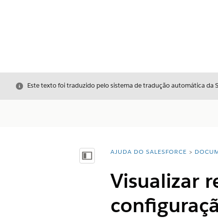
Fechar
Este texto foi traduzido pelo sistema de tradução automática da 
AJUDA DO SALESFORCE
DOCUM
Você está aqui:
Mostrar índice
Visualizar 
configuraçã