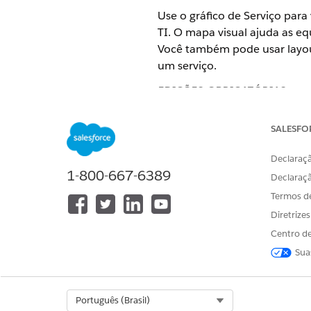
Use o gráfico de Serviço par
TI. O mapa visual ajuda as eq
Você também pode usar layouts
um serviço.
EDIÇÕES OBRIGATÓRIAS
Disponível em: Lightning Exper
SALESFO
Disponível em: Edições
Enterpri
Declaraçã
1-800-667-6389
O gráfico de serviço exibe um
Declaraç
selecionado por meio de rel
Termos d
direção do relacionamento.
Diretrize
Centro de
Você pode usar o gráfico de s
de falha, acompanhe os serviç
Sua
cores que mostra o tipo de r
Select Org
Português (Brasil)