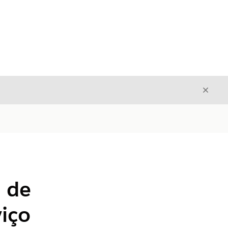
Fecha
Fechar
m de
viço