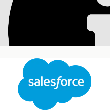
Визуализация взаим
конфигурации с гр
Используйте график обслуживания для просмотра свя
карта помогает рабочим группам быстрее оценить вли
предопределенные или настраиваемые макеты график
Требуемые версии
Доступно в версиях: Lightning Experience
Доступно в версиях: Версии
Enterprise
,
Performan
графиком обслуживания.
График обслуживания отображает графическое предст
посредством взаимосвязей в верхнем или нижнем напр
направление взаимосвязи.