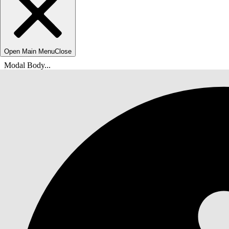
Open Main Menu
Close
Modal Body...
Вы находитесь здесь:
Справка Salesforce
Документы
IT-служба Agentforce