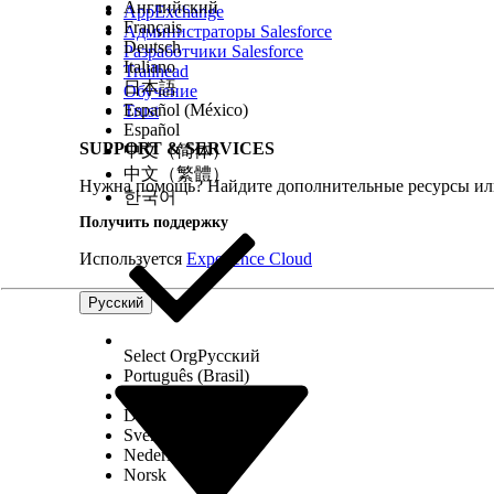
Английский
AppExchange
Français
Администраторы Salesforce
Deutsch
Разработчики Salesforce
Italiano
Trailhead
日本語
Обучение
Español (México)
Trust
Español
SUPPORT & SERVICES
中文（简体）
中文（繁體）
Нужна помощь? Найдите дополнительные ресурсы или
한국어
Получить поддержку
Используется
Experience Cloud
График Service доступен в каждой записи элемента к
обслуживания
». Используйте ползунок глубины уров
Русский
Select Org
Русский
Português (Brasil)
Примечание
График обслуживания отображает только взаимос
Suomi
исходные или целевые взаимосвязи для визуализации связей
Dansk
Svenska
Макеты графиков обслуживания помогают сосредоточ
Nederlands
взаимосвязей можно переключить макеты для изучения
Norsk