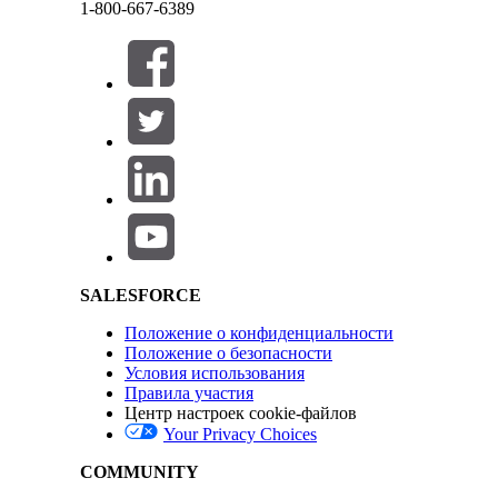
Вы можете использовать график обслуживания для по
1-800-667-6389
отслеживайте задействованные службы и анализируй
взаимосвязи между каждой парой CI.
Закрыть
Salesforce Help | Article
Данный текст был переведен при помощи системы машинного перевода Salesforce. Доп
SALESFORCE
Положение о конфиденциальности
Закрыть
Закрыть
Положение о безопасности
Условия использования
Правила участия
Центр настроек cookie-файлов
Your Privacy Choices
COMMUNITY